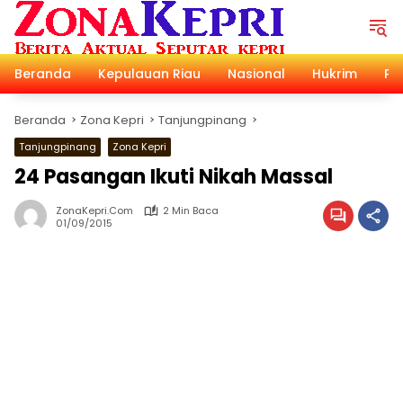
Langsung
ke
konten
Beranda
Kepulauan Riau
Nasional
Hukrim
Pol
Beranda
Zona Kepri
Tanjungpinang
Tanjungpinang
Zona Kepri
24 Pasangan Ikuti Nikah Massal
ZonaKepri.com
2 Min Baca
01/09/2015