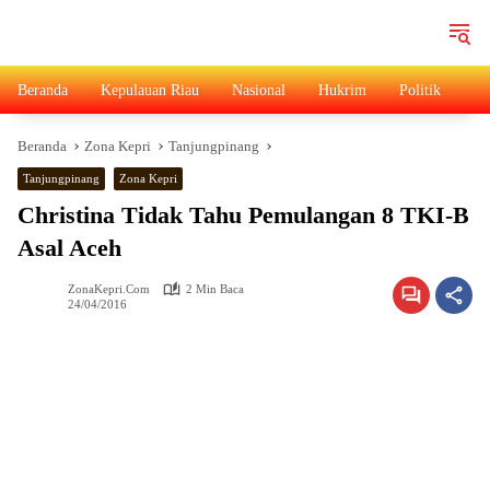
Langsung
ke
konten
Beranda
Kepulauan Riau
Nasional
Hukrim
Politik
Ad
Beranda
Zona Kepri
Tanjungpinang
Tanjungpinang
Zona Kepri
Christina Tidak Tahu Pemulangan 8 TKI-B
Asal Aceh
ZonaKepri.com
2 Min Baca
24/04/2016