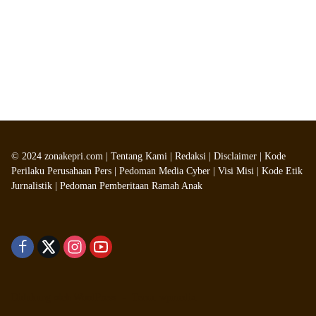
©
2024
zonakepri.com |
Tentang Kami
|
Redaksi
|
Disclaimer
|
Kode
Perilaku Perusahaan Pers
|
Pedoman Media Cyber
|
Visi Misi
|
Kode Etik
Jurnalistik
|
Pedoman Pemberitaan Ramah Anak
Didukung oleh WordPress
-
Tema: wpmedia.