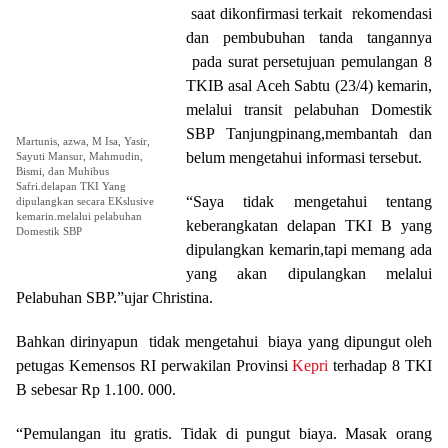
saat dikonfirmasi terkait rekomendasi
dan pembubuhan tanda tangannya
pada surat persetujuan pemulangan 8
TKIB asal Aceh Sabtu (23/4) kemarin,
melalui transit pelabuhan Domestik
SBP Tanjungpinang,membantah dan
Martunis, azwa, M Isa, Yasir,
belum mengetahui informasi tersebut.
Sayuti Mansur, Mahmudin,
Bismi, dan Muhibus
Safri.delapan TKI Yang
“Saya tidak mengetahui tentang
dipulangkan secara EKslusive
kemarin.melalui pelabuhan
keberangkatan delapan TKI B yang
Domestik SBP
dipulangkan kemarin,tapi memang ada
yang akan dipulangkan melalui
Pelabuhan SBP.”ujar Christina.
Bahkan dirinyapun tidak mengetahui biaya yang dipungut oleh
petugas Kemensos RI perwakilan Provinsi
Kepri
terhadap 8 TKI
B sebesar Rp 1.100. 000.
“Pemulangan itu gratis. Tidak di pungut biaya. Masak orang