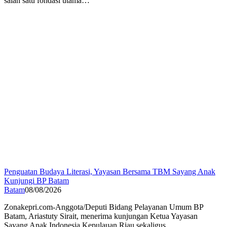
salah satu fondasi utama…
Penguatan Budaya Literasi, Yayasan Bersama TBM Sayang Anak
Kunjungi BP Batam
Batam
08/08/2026
Zonakepri.com-Anggota/Deputi Bidang Pelayanan Umum BP
Batam, Ariastuty Sirait, menerima kunjungan Ketua Yayasan
Sayang Anak Indonesia Kepulauan Riau sekaligus…