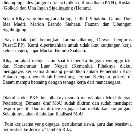
didampingi‎ Ides (anggota fraksi Golkar), Ramadhan (PAN), Ruslan
(Golkar) dan Uba Ingan Sigalingging (Hanura)‎.
Selain ‎Riky, yang berangkat ada juga Udin P Sihaloho, Ganda Tiur,
Ides Madri, Marlon Brando Siahaan, Fauzan dan Ubaingan
Sigalingging.
“Saya tidak jadi berangkat, karena dilarang Dewan Pengurus
Pusat(DPP). Kami diperintahkan untuk tidak ikut kunjungan kerja
keluar negeri,” ujar Marlon Brando Siahaan.
Riky Indrakari menjelaskan, saat ini mereka tinggal menunggu izin
dari Kementrian Luar Negeri (Kemenlu).‎ Pihaknya diakui
menggagas kerjasama dibidang pendidikan antara Pemerintah Kota
Batam dengan pemerintah Petersburg, Jerman. Kedepan, pekerja di
Batam mampu bersaing dengan tenaga kerja dari mancanegara.
Diakui kader PKS ini, pihaknya sudah menyiapkan MoU dengan
Petersburg. Dimana, draf MoU sudah dikirim dan sudah mendapat
respon positif. Dan nanti mereka juga akan melakukan kunjungan.
Selanjutnya akan dilakukan finalisasi MoU.
“Poin kerjasama yang digagas, pertukaran siswa, guru dan beasiswa
berprestasi ke Jerman,” tambah Riky.