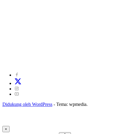
©
2024
zonakepri.com |
Tentang Kami
|
Redaksi
|
Disclaimer
|
Kode Perilaku Perusahaan Pers
|
Pedoman Media Cyber
|
Visi Misi
|
Kode Etik Jurnalistik
|
Pedoman Pemberitaan Ramah Anak
Didukung oleh WordPress
-
Tema: wpmedia.
×