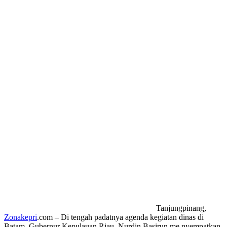
Tanjungpinang,
Zonakepri
.com – Di tengah padatnya agenda kegiatan dinas di
Batam, Gubernur Kepulauan Riau, Nurdin Basirun me nyempatkan