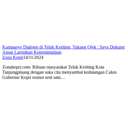
Kampanye Dialogis di Teluk Keriting, Tukang Ojek : Saya Dukung
Ansar Lanjutkan Kepemimpinan
Zona Kepri
14/11/2024
Zonakepri.com- Ribuan masyarakat Teluk Keriting Kota
Tanjungpinang dengan suka cita menyambut kedatangan Calon
Gubernur Kepri nomor urut satu…