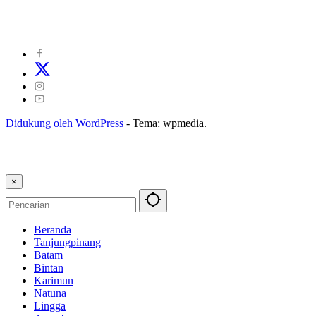
©
2024
zonakepri.com |
Tentang Kami
|
Redaksi
|
Disclaimer
|
Kode Perilaku Perusahaan Pers
|
Pedoman Media Cyber
|
Visi Misi
|
Kode Etik Jurnalistik
|
Pedoman Pemberitaan Ramah Anak
Didukung oleh WordPress
-
Tema: wpmedia.
×
Beranda
Tanjungpinang
Batam
Bintan
Karimun
Natuna
Lingga