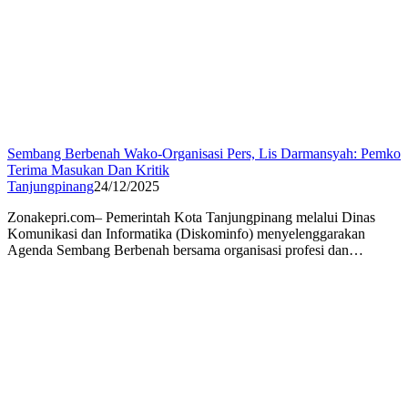
Sembang Berbenah Wako-Organisasi Pers, Lis Darmansyah: Pemko
Terima Masukan Dan Kritik
Tanjungpinang
24/12/2025
Zonakepri.com– Pemerintah Kota Tanjungpinang melalui Dinas
Komunikasi dan Informatika (Diskominfo) menyelenggarakan
Agenda Sembang Berbenah bersama organisasi profesi dan…