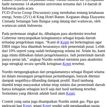
hadir menemui 14 akademisi universitas ternama dari 14 daerah di
Indonesia pada acara
FGD (Focus Group Discussion) yang membahas tentang ketahanan
energi, Senin (25/1) di King Hotel Batam. Kegiatan ditaja Ekayastra
Unmada Semangat Satu Bangsa yang datang dari wartawan, oleh
wartawan untuk Indonesia.
Pada pertemuan singkat itu, dihadapan para akedemisi tersebut
Gubernur menyampaikan keinginannya sebagai kepala daerah
terhadap pengelolaan migas. “Kami di
Kepri
ini berkeinginan agar
DBH migas bisa ditambah besarannya oleh pemerintah pusat. Lebih
dari 10% seperti yang sudah berlangsung selama ini. Selain itu, kami
juga minta dilibatkan dalam pengelolaannya. Jadi pemerintah daerah
punya peran lah,” ungkap Nurdin sembari meminta para akademisi
juga mengkaji secara spesifik keinginan
Kepri
tersebut.
Nurdin mengungkapkan dari pengalamannya sebagai Bupati selama
ini dalam menangani pengelolaan pertambangan, banyak ditemui
dampak negatifnya dibanding dampak positif. Hasil tambang
diambil tetapi masyarakat sekitar tetap miskin dan pemerintah daerah
hanya kebagian sebagian kecil saja dari hasil tambang tersebut.
Sementara yang dikeruk adalah hasil alam
Kepri
.
Contoh yang sama juga disampaikan Nurdin untuk gas. Pipa gas
melewati laut
Kepri
, tetapi
Kepri
sendiri sulit mendapatkan quota