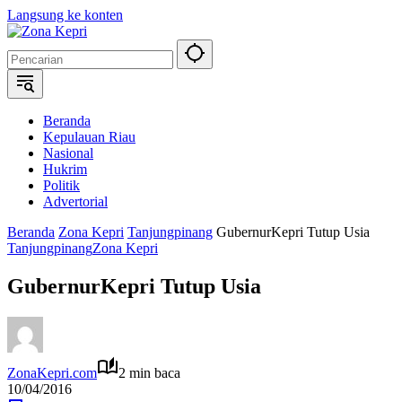
Langsung ke konten
Beranda
Kepulauan Riau
Nasional
Hukrim
Politik
Advertorial
Beranda
Zona Kepri
Tanjungpinang
GubernurKepri Tutup Usia
Tanjungpinang
Zona Kepri
GubernurKepri Tutup Usia
ZonaKepri.com
2 min baca
10/04/2016