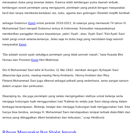
merasakan duka yang teramat dalam. Karena telah kehilangan putra daerah terbaik,
kehilangan sosok pemimpin yang mengayomi, pemimpin yang peduli dengan masyarakat
kecil dan tanpa membeda-bedakan ras, suku, agama dan golongan.\
Setelah terpilih kembali
sebagai Gubernur
Kepri
untuk periode 2016-2021, di usianya yang memasuki 74 tahun H.
Muhammad Sani menjadi Gubernur tertua di Indonesia. Kemudian masyarakatnya
memberikan panggilan khusus kepadanya, yakni ‘Ayah’, atau ‘Ayah Sani’.
“Kini Ayah Sani
telah pergi untuk selama-lamanya. Jelas saja ini duka bagi yang mendalam bagi seluruh
masyarakat
Kepri
.
“Dia adalah sosok ayah sekaligus pemimpin yang tidak pernah marah,” kata Kepala Biro
Humas dan Protokol
Kepri
Heri Mokhrizal.
Drs H Muhammad Sani lahir di Kundur, 11 Mei 1942, menikah dengan Hj Aisyah Sani
dikaruniai tiga putra, masing-masing Herry Andrianto, Henny Andriani dan Riny
Fitrianti.
Muhammad Sani juga dikenal sebagai pribadi yang sederhana, serta sangat santun
dalam ucapan dan perbuatan.
Disamping itu, dia juga pemimpin yang selalu mengingatkan stafnya untuk bekerja serta
menjaga hubungan baik menggunakan hati.
“Kalimat itu selalu pak Sani ulang-ulang dalam
berbagai kesempatan. Bekerja, belajar dan menjaga hubungan baik menggunakan hati. Kita
hanya bisa berdoa, semoga H. Muhammad Sani mendapatkan tempat terbaik disisi Allah dan
semua yang ditinggalkan diberi ketabahan dan kekuatan,” ucap Heri(hum)
Ribuan Masyarakat Ikut Shalat Jenazah