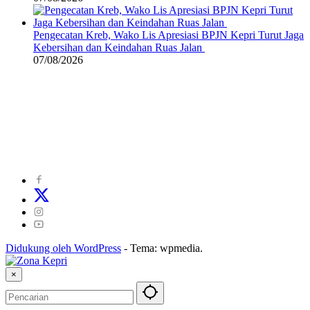
Pengecatan Kreb, Wako Lis Apresiasi BPJN Kepri Turut Jaga
Kebersihan dan Keindahan Ruas Jalan
07/08/2026
©
2024
zonakepri.com |
Tentang Kami
|
Redaksi
|
Disclaimer
|
Kode Perilaku Perusahaan Pers
|
Pedoman Media Cyber
|
Visi Misi
|
Kode Etik Jurnalistik
|
Pedoman Pemberitaan Ramah Anak
Didukung oleh WordPress
-
Tema: wpmedia.
×