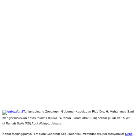
Tanjungpinang,Zonakepri- Gubernur Kepulauan Riau Drs. H. Muhammad Sani
menghembuskan nafas terakhir di usia 74 tahun, Jumat (8/4/2016) sekitar pukul 15.15 WIB
di Rumah Sakit (RS) Abdi Waluyo, Jakarta
Kabar meninggalnya H.M Sani Gubernur Kepulauanriau membuat seluruh masyarakat
Kepri