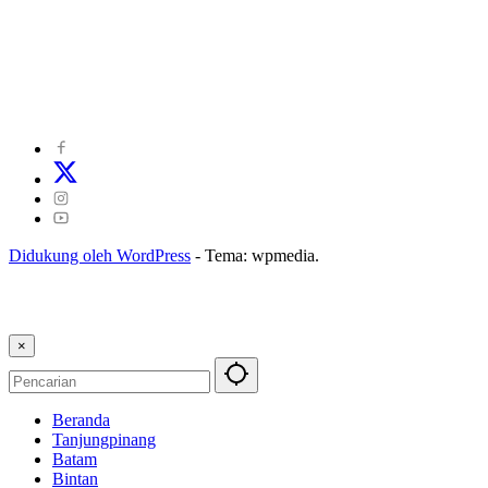
©
2024
zonakepri.com |
Tentang Kami
|
Redaksi
|
Disclaimer
|
Kode Perilaku Perusahaan Pers
|
Pedoman Media Cyber
|
Visi Misi
|
Kode Etik Jurnalistik
|
Pedoman Pemberitaan Ramah Anak
Didukung oleh WordPress
-
Tema: wpmedia.
×
Beranda
Tanjungpinang
Batam
Bintan