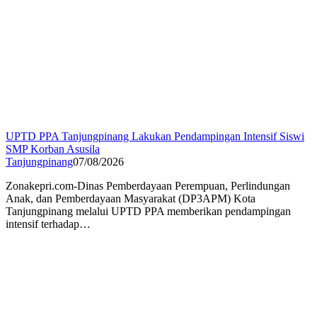
UPTD PPA Tanjungpinang Lakukan Pendampingan Intensif Siswi
SMP Korban Asusila
Tanjungpinang
07/08/2026
Zonakepri.com-Dinas Pemberdayaan Perempuan, Perlindungan
Anak, dan Pemberdayaan Masyarakat (DP3APM) Kota
Tanjungpinang melalui UPTD PPA memberikan pendampingan
intensif terhadap…