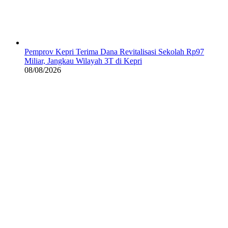
Pemprov Kepri Terima Dana Revitalisasi Sekolah Rp97
Miliar, Jangkau Wilayah 3T di Kepri
08/08/2026