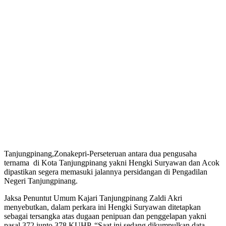
Tanjungpinang,Zonakepri-Perseteruan antara dua pengusaha
ternama di Kota Tanjungpinang yakni Hengki Suryawan dan Acok
dipastikan segera memasuki jalannya persidangan di Pengadilan
Negeri Tanjungpinang.
Jaksa Penuntut Umum Kajari Tanjungpinang Zaldi Akri
menyebutkan, dalam perkara ini Hengki Suryawan ditetapkan
sebagai tersangka atas dugaan penipuan dan penggelapan yakni
pasal 372 junto 378 KUHP. “Saat ini sedang dikumpulkan data