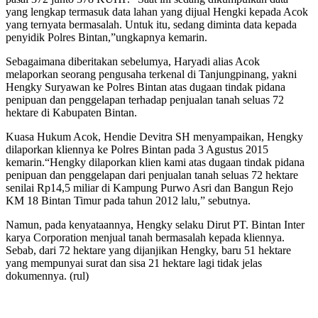
yang lengkap termasuk data lahan yang dijual Hengki kepada Acok
yang ternyata bermasalah. Untuk itu, sedang diminta data kepada
penyidik Polres Bintan,”ungkapnya kemarin.
Sebagaimana diberitakan sebelumya, Haryadi alias Acok
melaporkan seorang pengusaha terkenal di Tanjungpinang, yakni
Hengky Suryawan ke Polres Bintan atas dugaan tindak pidana
penipuan dan penggelapan terhadap penjualan tanah seluas 72
hektare di Kabupaten Bintan.
Kuasa Hukum Acok, Hendie Devitra SH menyampaikan, Hengky
dilaporkan kliennya ke Polres Bintan pada 3 Agustus 2015
kemarin.“Hengky dilaporkan klien kami atas dugaan tindak pidana
penipuan dan penggelapan dari penjualan tanah seluas 72 hektare
senilai Rp14,5 miliar di Kampung Purwo Asri dan Bangun Rejo
KM 18 Bintan Timur pada tahun 2012 lalu,” sebutnya.
Namun, pada kenyataannya, Hengky selaku Dirut PT. Bintan Inter
karya Corporation menjual tanah bermasalah kepada kliennya.
Sebab, dari 72 hektare yang dijanjikan Hengky, baru 51 hektare
yang mempunyai surat dan sisa 21 hektare lagi tidak jelas
dokumennya. (rul)