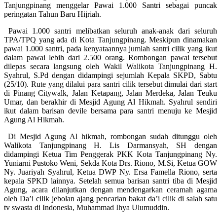
Tanjungpinang menggelar Pawai 1.000 Santri sebagai puncak
peringatan Tahun Baru Hijriah.
Pawai 1.000 santri melibatkan seluruh anak-anak dari seluruh
TPA/TPQ yang ada di Kota Tanjungpinang. Meskipun dinamakan
pawai 1.000 santri, pada kenyataannya jumlah santri cilik yang ikut
dalam pawai lebih dari 2.500 orang. Rombongan pawai tersebut
dilepas secara langsung oleh Wakil Walikota Tanjungpinang H.
Syahrul, S.Pd dengan didampingi sejumlah Kepala SKPD, Sabtu
(25/10). Rute yang dilalui para santri cilik tersebut dimulai dari start
di Pinang Citywalk, Jalan Ketapang, Jalan Merdeka, Jalan Teuku
Umar, dan berakhir di Mesjid Agung Al Hikmah. Syahrul sendiri
ikut dalam barisan devile bersama para santri menuju ke Mesjid
Agung Al Hikmah.
Di Mesjid Agung Al hikmah, rombongan sudah ditunggu oleh
Walikota Tanjungpinang H. Lis Darmansyah, SH dengan
didampingi Ketua Tim Penggerak PKK Kota Tanjungpinang Ny.
Yuniarni Pustoko Weni, Sekda Kota Drs. Riono, M.Si, Ketua GOW
Ny. Juariyah Syahrul, Ketua DWP Ny. Ersa Famella Riono, serta
kepala SPKD lainnya. Setelah semua barisan santri tiba di Mesjid
Agung, acara dilanjutkan dengan mendengarkan ceramah agama
oleh Da’i cilik jebolan ajang pencarian bakat da’i cilik di salah satu
tv swasta di Indonesia, Muhammad Ihya Ulumuddin.