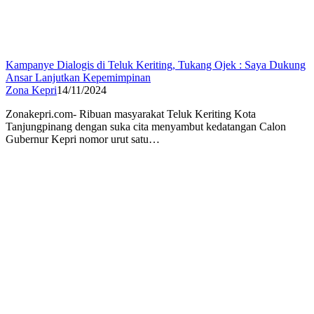
Kampanye Dialogis di Teluk Keriting, Tukang Ojek : Saya Dukung
Ansar Lanjutkan Kepemimpinan
Zona Kepri
14/11/2024
Zonakepri.com- Ribuan masyarakat Teluk Keriting Kota
Tanjungpinang dengan suka cita menyambut kedatangan Calon
Gubernur Kepri nomor urut satu…