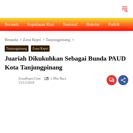
Langsung
ke
konten
Beranda
Kepulauan Riau
Nasional
Hukrim
Politik
Ad
Beranda
Zona Kepri
Tanjungpinang
Tanjungpinang
Zona Kepri
Juariah Dikukuhkan Sebagai Bunda PAUD
Kota Tanjungpinang
ZonaKepri.com
2 Min Baca
15/12/2018