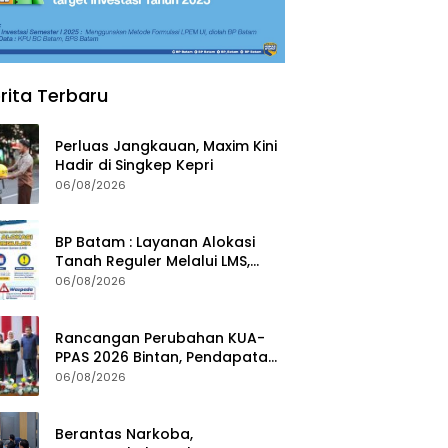
rita Terbaru
Perluas Jangkauan, Maxim Kini
Hadir di Singkep Kepri
06/08/2026
BP Batam : Layanan Alokasi
Tanah Reguler Melalui LMS,
Waspadai Penipuan Atasnama
06/08/2026
Institusi
Rancangan Perubahan KUA-
PPAS 2026 Bintan, Pendapatan
Transfer Pusat Diproyeksi Naik
06/08/2026
Rp1,41 Miliar
Berantas Narkoba,