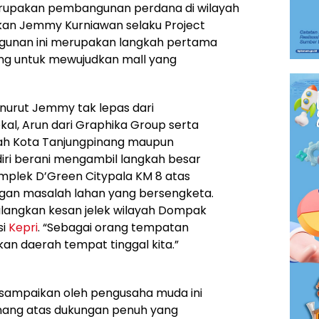
rupakan pembangunan perdana di wilayah
akan Jemmy Kurniawan selaku Project
gunan ini merupakan langkah pertama
ng untuk mewujudkan mall yang
nurut Jemmy tak lepas dari
al, Arun dari Graphika Group serta
tah Kota Tanjungpinang maupun
diri berani mengambil langkah besar
mplek D’Green Citypala KM 8 atas
gan masalah lahan yang bersengketa.
ilangkan kesan jelek wilayah Dompak
si
Kepri
. “Sebagai orang tempatan
an daerah tempat tinggal kita.”
isampaikan oleh pengusaha muda ini
nang atas dukungan penuh yang