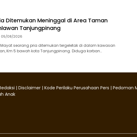
ia Ditemukan Meninggal di Area Taman
lawan Tanjungpinang
05/08/2026
‎Mayat seorang pria ditemukan tergeletak di dalam kawasan
, Km 5 bawah kota Tanjungpinang. Diduga korban…
Redaksi
|
Disclaimer
|
Kode Perilaku Perusahaan Pers
|
Pedoman M
h Anak