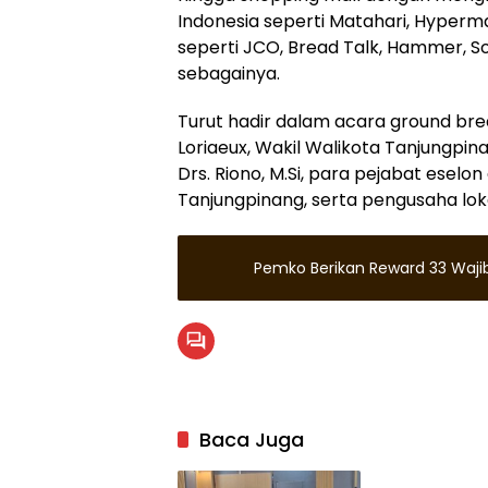
Indonesia seperti Matahari, Hyperm
seperti JCO, Bread Talk, Hammer, So
sebagainya.
Turut hadir dalam acara ground br
Loriaeux, Wakil Walikota Tanjungpina
Drs. Riono, M.Si, para pejabat eselo
Tanjungpinang, serta pengusaha loka
Pemko Berikan Reward 33 Waji
Baca Juga