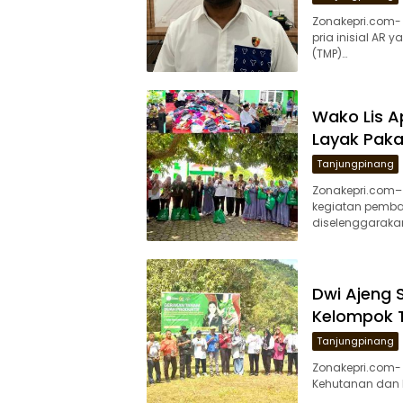
Zonakepri.com-
pria inisial AR
(TMP)…
Wako Lis A
Layak Paka
Tanjungpinang
Zonakepri.com– 
kegiatan pemba
diselenggarakan
Dwi Ajeng 
Kelompok 
Tanjungpinang
Zonakepri.com-
Kehutanan dan D