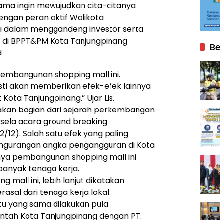
 lama ingin mewujudkan cita-citanya
ngan peran aktif Walikota
SH dalam menggandeng investor serta
it di BPPT&PM Kota Tanjungpinang
Be
.
pembangunan shopping mall ini.
sti akan memberikan efek-efek lainnya
ota Tanjungpinang.” Ujar Lis.
akan bagian dari sejarah perkembangan
-sela acara ground breaking
/12). Salah satu efek yang paling
engurangan angka pengangguran di Kota
nya pembangunan shopping mall ini
anyak tenaga kerja.
mall ini, lebih lanjut dikatakan
rasal dari tenaga kerja lokal.
tu yang sama dilakukan pula
tah Kota Tanjungpinang dengan PT.