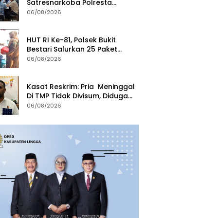
Satresnarkoba Polresta
Tanjungpinang Perkuat Sinergi
06/08/2026
dengan Jasa Ekspedisi
HUT RI Ke-81, Polsek Bukit
Bestari Salurkan 25 Paket
Bansos Untuk Warga di
06/08/2026
Tanjung Unggat
Kasat Reskrim: Pria Meninggal
Di TMP Tidak Divisum, Diduga
Sakit Jantung
06/08/2026