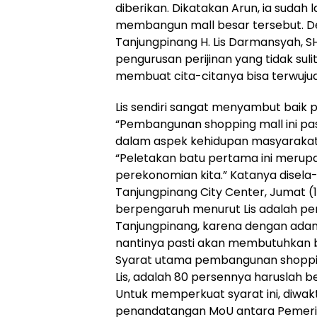
diberikan. Dikatakan Arun, ia sudah
membangun mall besar tersebut. De
Tanjungpinang H. Lis Darmansyah, 
pengurusan perijinan yang tidak sul
membuat cita-citanya bisa terwujud
Lis sendiri sangat menyambut baik 
“Pembangunan shopping mall ini pa
dalam aspek kehidupan masyarakat K
“Peletakan batu pertama ini merup
perekonomian kita.” Katanya disela
Tanjungpinang City Center, Jumat (12
berpengaruh menurut Lis adalah p
Tanjungpinang, karena dengan ada
nantinya pasti akan membutuhkan b
Syarat utama pembangunan shopping 
Lis, adalah 80 persennya haruslah be
Untuk memperkuat syarat ini, diwak
penandatangan MoU antara Pemerin