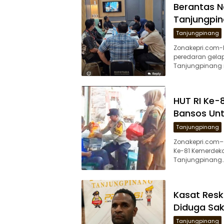
Berantas N
Tanjungpin
Tanjungpinang
Zonakepri.com
peredaran gelap
Tanjungpinang 
HUT RI Ke-8
Bansos Unt
Tanjungpinang
Zonakepri.com–
Ke-81 Kemerdekaa
Tanjungpinang
Kasat Resk
Diduga Sak
Tanjungpinang