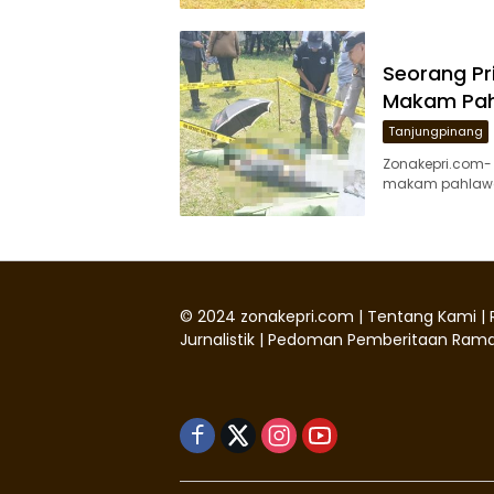
Seorang Pr
Makam Pah
Tanjungpinang
Zonakepri.com- 
makam pahlawan
©
2024
zonakepri.com |
Tentang Kami
|
Jurnalistik
|
Pedoman Pemberitaan Rama