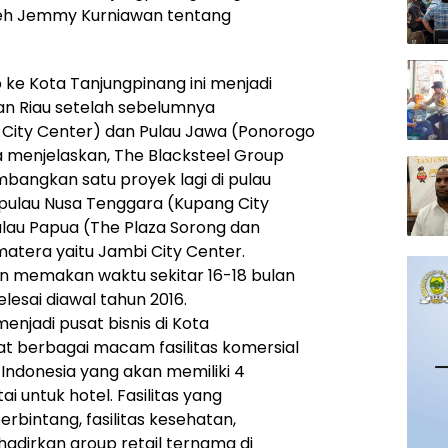
oleh Jemmy Kurniawan tentang
 ke Kota Tanjungpinang ini menjadi
an Riau setelah sebelumnya
ity Center) dan Pulau Jawa (Ponorogo
 menjelaskan, The Blacksteel Group
bangkan satu proyek lagi di pulau
 pulau Nusa Tenggara (Kupang City
ulau Papua (The Plaza Sorong dan
matera yaitu Jambi City Center.
n memakan waktu sekitar 16-18 bulan
esai diawal tahun 2016.
enjadi pusat bisnis di Kota
t berbagai macam fasilitas komersial
 Indonesia yang akan memiliki 4
ai untuk hotel. Fasilitas yang
berbintang, fasilitas kesehatan,
adirkan group retail ternama di