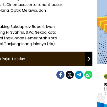
art, Cinemaxx, serta tenant besar
laria, Optik Melawai, dan
eaking Sekdaprov Robert Iwan
ng H. Syahrul, S.Pd, Sekda Kota
n di lingkungan Pemerintah Kota
l Tanjungpinang lainnya.(rls)
b Pajak Teladan