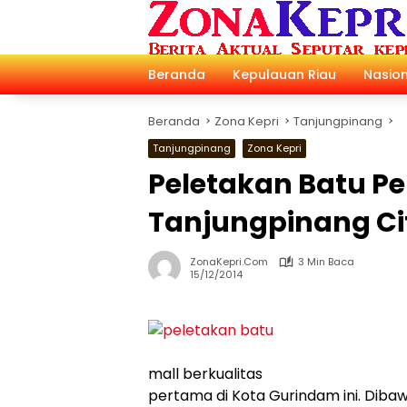
Langsung
ke
konten
Beranda
Kepulauan Riau
Nasion
Beranda
Zona Kepri
Tanjungpinang
Tanjungpinang
Zona Kepri
Peletakan Batu 
Tanjungpinang Ci
ZonaKepri.com
3 Min Baca
15/12/2014
mall berkualitas
pertama di Kota Gurindam ini. Dib