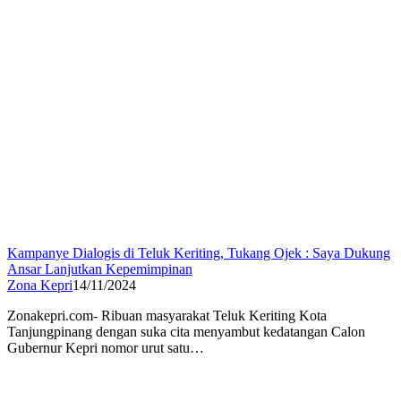
Kampanye Dialogis di Teluk Keriting, Tukang Ojek : Saya Dukung
Ansar Lanjutkan Kepemimpinan
Zona Kepri
14/11/2024
Zonakepri.com- Ribuan masyarakat Teluk Keriting Kota
Tanjungpinang dengan suka cita menyambut kedatangan Calon
Gubernur Kepri nomor urut satu…