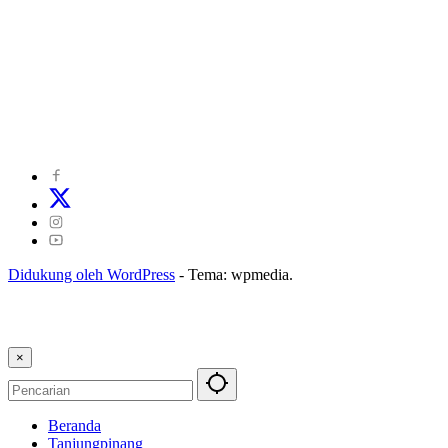
©
2024
zonakepri.com |
Tentang Kami
|
Redaksi
|
Disclaimer
|
Kode Perilaku Perusahaan Pers
|
Pedoman Media Cyber
|
Visi Misi
|
Kode Etik Jurnalistik
|
Pedoman Pemberitaan Ramah Anak
Didukung oleh WordPress
-
Tema: wpmedia.
×
Beranda
Tanjungpinang