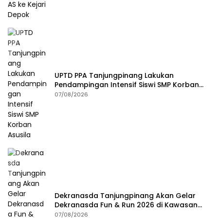
UPTD PPA Tanjungpinang Lakukan
Pendampingan Intensif Siswi SMP Korban
Asusila
07/08/2026
Dekranasda Tanjungpinang Akan Gelar
Dekranasda Fun & Run 2026 di Kawasan
Gedung Gonggong
07/08/2026