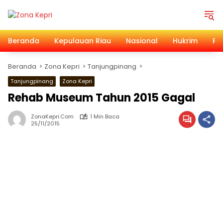
Langsung
ke
konten
Beranda
Kepulauan Riau
Nasional
Hukrim
Pol
Beranda
Zona Kepri
Tanjungpinang
Tanjungpinang
Zona Kepri
Rehab Museum Tahun 2015 Gagal
ZonaKepri.com
1 Min Baca
25/11/2015