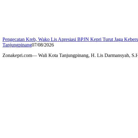
Pengecatan Kreb, Wako Lis Apresiasi BPJN Kepri Turut Jaga Keber
Tanjungpinang
07/08/2026
Zonakepri.com— Wali Kota Tanjungpinang, H. Lis Darmansyah, S.H.,