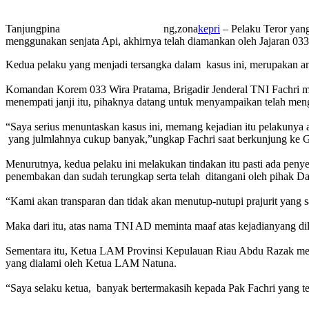
Tanjungpina
ng,zona
kepri
– Pelaku Teror yan
menggunakan senjata Api, akhirnya telah diamankan oleh Jajaran 033
Kedua pelaku yang menjadi tersangka dalam kasus ini, merupakan 
‎Komandan Korem 033 Wira Pratama, Brigadir Jenderal TNI Fachri 
menempati janji itu, pihaknya datang untuk menyampaikan telah 
“Saya serius menuntaskan kasus ini, memang kejadian itu pelakunya 
yang julmlahnya cukup banyak,”ungkap Fachri saat berkunjung k
‎Menurutnya, kedua pelaku ini melakukan tindakan itu pasti ada p
penembakan dan sudah terungkap serta telah ditangani oleh pihak D
“Kami akan transparan dan tidak akan menutup-nutupi prajurit yang sa
Maka dari itu, ‎atas nama TNI AD meminta maaf atas kejadianyang d
Sementara itu, Ketua LAM Provinsi Kepulauan Riau Abdu Razak men
yang dialami oleh Ketua LAM Natuna.
“Saya selaku ketua, banyak bertermakasih kepada Pak Fachri yang te