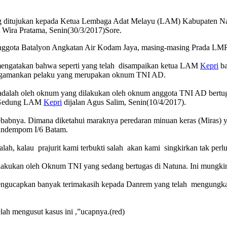
g ditujukan kepada Ketua Lembaga Adat Melayu (LAM) Kabupaten Na
 Wira Pratama, Senin(30/3/2017)Sore.
anggota Batalyon Angkatan Air Kodam Jaya, masing-masing Prada LM
mengatakan bahwa seperti yang telah disampaikan ketua LAM
Kepri
ba
mengamankan pelaku yang merupakan oknum TNI AD.
adalah oleh oknum yang dilakukan oleh oknum anggota TNI AD bertugas
e Gedung LAM
Kepri
‎dijalan Agus Salim, Senin(10/4/2017).
enyebabnya. Dimana diketahui maraknya peredaran minuan keras (Mir
andempom I/6 Batam‎.
lah, kalau prajurit kami terbukti salah akan kami singkirkan tak perlu
ilakukan oleh Oknum TNI yang sedang bertugas di Natuna. Ini mungkin
gucapkan banyak terimakasih kepada Danrem yang telah mengungkap k
lah mengusut kasus ini ,”ucapnya.(red)