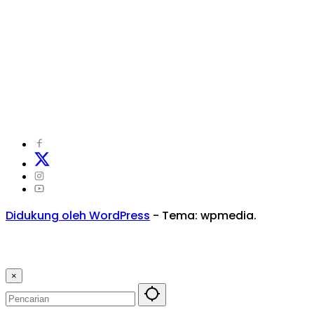
©
2024
zonakepri.com |
Tentang Kami
|
Redaksi
|
Disclaimer
|
Kode Perilaku Perusahaan Pers
|
Pedoman Media Cyber
|
Visi Misi
|
Kode Etik Jurnalistik
|
Pedoman Pemberitaan Ramah Anak
Didukung oleh WordPress
-
Tema: wpmedia.
×