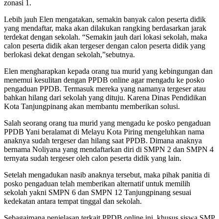
zonasi 1.
Lebih jauh Elen mengatakan, semakin banyak calon peserta didik
yang mendaftar, maka akan dilakukan rangking berdasarkan jarak
terdekat dengan sekolah. “Semakin jauh dari lokasi sekolah, maka
calon peserta didik akan tergeser dengan calon peserta didik yang
berlokasi dekat dengan sekolah,”sebutnya.
Elen mengharapkan kepada orang tua murid yang kebingungan dan
menemui kesulitan dengan PPDB online agar mengadu ke posko
pengaduan PPDB. Termasuk mereka yang namanya tergeser atau
bahkan hilang dari sekolah yang dituju. Karena Dinas Pendidikan
Kota Tanjungpinang akan membantu memberikan solusi.
Salah seorang orang tua murid yang mengadu ke posko pengaduan
PPDB Yani beralamat di Melayu Kota Piring mengeluhkan nama
anaknya sudah tergeser dan hilang saat PPDB. Dimana anaknya
bernama Noliyana yang mendaftarkan diri di SMPN 2 dan SMPN 4
ternyata sudah tergeser oleh calon peserta didik yang lain.
Setelah mengadukan nasib anaknya tersebut, maka pihak panitia di
posko pengaduan telah memberikan alternatif untuk memilih
sekolah yakni SMPN 6 dan SMPN 12 Tanjungpinang sesuai
kedekatan antara tempat tinggal dan sekolah.
Sebagaimana penjelasan terkait PPDB online ini, khusus siswa SMP