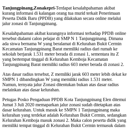
Tanjungpinang,Zonakepri-
Terdapat kesalahpahaman akibat
kurang informasi di kalangan orang tua murid terkait Penerimaan
Peserta Didik Baru (PPDB) yang dilakukan secara online melalui
jalur zonasi di Tanjungpinang.
Kesalahpahaman akibat kurangnya informasi terhadap PPDB online
tersebut dialami calon pelajar di SMP N 1 Tanjungpinang. Dimana
ada siswa bernama W yang beralamat di Kelurahan Bukit Cermin
Kecamatan Tanjungpinang Barat memiliki radius dari rumah ke
sekolah berjarak 1.531 meter berada di zonasi 1, sementara itu Z
yang bertempat tinggal di Kelurahan Kemboja Kecamatan
Tanjungpinang Barat memiliki radius 603 meter berada di zonasi 2.
Atas dasar radius tersebut, Z memiliki jarak 603 meter lebih dekat ke
SMPN 1 dibandingkan W yang memiliki radius 1.531 meter.
Namun, ternyata jalur Zonasi ditentukan bukan atas dasar radius
melainkan atas dasar kelurahan.
Petugas Posko Pengaduan PPDB Kota Tanjungpinang Elen ditemui
Jumat 3 Juli 2020 memaparkan jalur zonasi sudah ditetapkan atas
dasar kelurahan. Untuk masuk ke SMPN 1 Tanjungpinang maka
kelurahan yang terdekat adalah Kelurahan Bukit Cermin, sedangkan
Kelurahan Kemboja masuk zonasi 2. Maka calon peserta didik yang
memiliki tempat tinggal di Kelurahan Bukit Cermin termasuk dalam