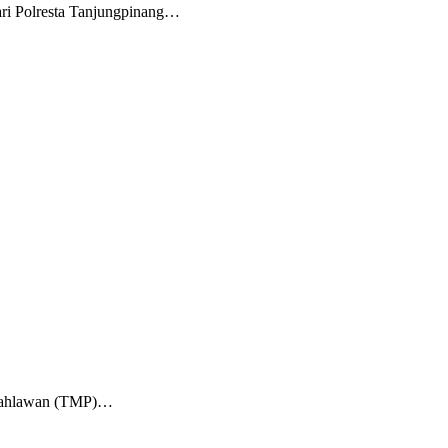
ri Polresta Tanjungpinang…
m Pahlawan (TMP)…