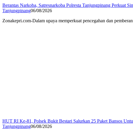
Berantas Narkoba, Satresnarkoba Polresta Tanjungpinang Perkuat Sin
Tanjungpinang
06/08/2026
Zonakepri.com-Dalam upaya memperkuat pencegahan dan pemberantasa
HUT RI Ke-81, Polsek Bukit Bestari Salurkan 25 Paket Bansos Unt
Tanjungpinang
06/08/2026