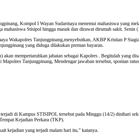
ungpinang, Kompol I Wayan Sudarmaya menemui mahasiswa yang mela
a mahasiswa Stisipol hingga masuk dan dirawat dirumah sakit. Senin (1
ya Wakapolres Tanjungpinang,menyebutkan, AKBP Kristian P Siagia
jungpinang yang diduga dilakukan preman bayaran.
 akan mempertaruhkan jabatan sebagai Kapolres . Begitulah yang dis
 Mapolres Tanjungpinang, Mendengar jawaban tersebut, spontan ratusa
 terjadi di Kampus STISIPOL tersebut pada Minggu (14/2) dinihari sek
 Tempat Kejadian Perkara (TKP).
ait kejadian yang terjadi malam hari itu,” katanya.