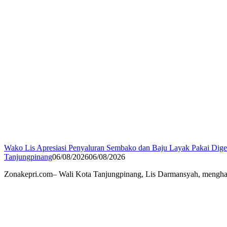
Wako Lis Apresiasi Penyaluran Sembako dan Baju Layak Pakai Di
Tanjungpinang
06/08/2026
06/08/2026
Zonakepri.com– Wali Kota Tanjungpinang, Lis Darmansyah, menghad