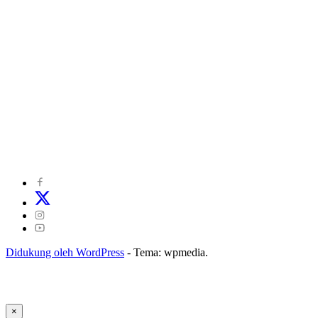
©
2024
zonakepri.com |
Tentang Kami
|
Redaksi
|
Disclaimer
|
Kode Perilaku Perusahaan Pers
|
Pedoman Media Cyber
|
Visi Misi
|
Kode Etik Jurnalistik
|
Pedoman Pemberitaan Ramah Anak
Didukung oleh WordPress
-
Tema: wpmedia.
×