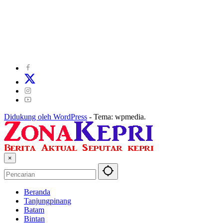
©
2024
zonakepri.com |
Tentang Kami
|
Redaksi
|
Disclaimer
|
Kode Perilaku Perusahaan Pers
|
Pedoman Media Cyber
|
Visi Misi
|
Kode Etik Jurnalistik
|
Pedoman Pemberitaan Ramah Anak
Didukung oleh WordPress
-
Tema: wpmedia.
×
Beranda
Tanjungpinang
Batam
Bintan