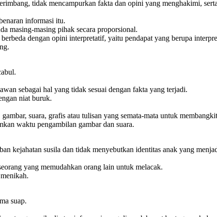
erimbang, tidak mencampurkan fakta dan opini yang menghakimi, serta
enaran informasi itu.
a masing-masing pihak secara proporsional.
erbeda dengan opini interpretatif, yaitu pendapat yang berupa interpre
ng.
cabul.
wan sebagai hal yang tidak sesuai dengan fakta yang terjadi.
engan niat buruk.
, gambar, suara, grafis atau tulisan yang semata-mata untuk membangkit
umkan waktu pengambilan gambar dan suara.
an kejahatan susila dan tidak menyebutkan identitas anak yang menjad
seseorang yang memudahkan orang lain untuk melacak.
 menikah.
ima suap.