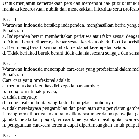
Untuk menjamin kemerdekaan pers dan memenuhi hak publik untuk me
menjaga kepercayaan publik dan menegakkan integritas serta profesio
Pasal 1
Wartawan Indonesia bersikap independen, menghasilkan berita yang ak
Penafsiran
a. Independen berarti memberitakan peristiwa atau fakta sesuai dengan
b. Akurat berarti dipercaya benar sesuai keadaan objektif ketika peristi
c. Berimbang berarti semua pihak mendapat kesempatan setara.
d. Tidak beritikad buruk berarti tidak ada niat secara sengaja dan se
Pasal 2
Wartawan Indonesia menempuh cara-cara yang profesional dalam mela
Penafsiran
Cara-cara yang profesional adalah:
a. menunjukkan identitas diri kepada narasumber;
b. menghormati hak privasi;
c. tidak menyuap;
d. menghasilkan berita yang faktual dan jelas sumbernya;
e. tidak merekayasa pengambilan dan pemuatan atau penyiaran gambar
f. menghormati pengalaman traumatik narasumber dalam penyajian gam
g. tidak melakukan plagiat, termasuk menyatakan hasil liputan wartawa
h. penggunaan cara-cara tertentu dapat dipertimbangkan untuk peliputa
Pasal 3