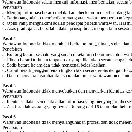
Wartawan Indonesia selalu menguji informasi, memberitakan secara b
Penafsiran
a. Menguji informasi berarti melakukan check and recheck tentang keb
b. Berimbang adalah memberikan ruang atau waktu pemberitaan kepad
c. Opini yang menghakimi adalah pendapat pribadi wartawan. Hal ini b
d. Asas praduga tak bersalah adalah prinsip tidak menghakimi seseora
Pasal 4
Wartawan Indonesia tidak membuat berita bohong, fitnah, sadis, dan 
Penafsiran
a. Bohong berarti sesuatu yang sudah diketahui sebelumnya oleh warta
b. Fitnah berarti tuduhan tanpa dasar yang dilakukan secara sengaja d
c. Sadis berarti kejam dan tidak mengenal belas kasihan.
d. Cabul berarti penggambaran tingkah laku secara erotis dengan foto
e. Dalam penyiaran gambar dan suara dari arsip, wartawan mencant
Pasal 5
Wartawan Indonesia tidak menyebutkan dan menyiarkan identitas korb
Penafsiran
a. Identitas adalah semua data dan informasi yang menyangkut diri 
b. Anak adalah seorang yang berusia kurang dari 16 tahun dan belum
Pasal 6
Wartawan Indonesia tidak menyalahgunakan profesi dan tidak mener
Penafsiran