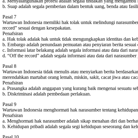
a. Menyalahgunakan profesi adalah segala tindakan yang mengambil k
b. Suap adalah segala pemberian dalam bentuk uang, benda atau fasil
Pasal 7
Wartawan Indonesia memiliki hak tolak untuk melindungi narasumber 
record” sesuai dengan kesepakatan.
Penafsiran
a. Hak tolak adalak hak untuk tidak mengungkapkan identitas dan 
b. Embargo adalah penundaan pemuatan atau penyiaran berita sesuai
c. Informasi latar belakang adalah segala informasi atau data dari n
d. “Off the record” adalah segala informasi atau data dari narasumber 
Pasal 8
Wartawan Indonesia tidak menulis atau menyiarkan berita berdasarkan 
merendahkan martabat orang lemah, miskin, sakit, cacat jiwa atau cac
Penafsiran
a. Prasangka adalah anggapan yang kurang baik mengenai sesuatu seb
b. Diskriminasi adalah pembedaan perlakuan.
Pasal 9
Wartawan Indonesia menghormati hak narasumber tentang kehidupan p
Penafsiran
a. Menghormati hak narasumber adalah sikap menahan diri dan berhati
b. Kehidupan pribadi adalah segala segi kehidupan seseorang dan kel
Pasal 10