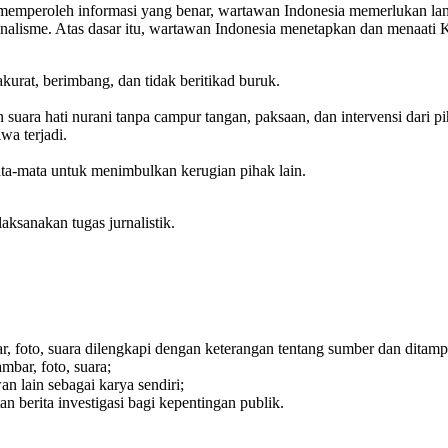
mperoleh informasi yang benar, wartawan Indonesia memerlukan land
nalisme. Atas dasar itu, wartawan Indonesia menetapkan dan menaati Ko
urat, berimbang, dan tidak beritikad buruk.
 suara hati nurani tanpa campur tangan, paksaan, dan intervensi dari p
wa terjadi.
mata-mata untuk menimbulkan kerugian pihak lain.
ksanakan tugas jurnalistik.
, foto, suara dilengkapi dengan keterangan tentang sumber dan ditamp
bar, foto, suara;
n lain sebagai karya sendiri;
n berita investigasi bagi kepentingan publik.