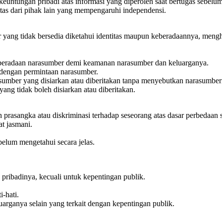
euntungan pribadi atas informasi yang diperoleh saat bertugas sebelu
itas dari pihak lain yang mempengaruhi independensi.
yang tidak bersedia diketahui identitas maupun keberadaannya, menghar
keberadaan narasumber demi keamanan narasumber dan keluarganya.
 dengan permintaan narasumber.
arasumber yang disiarkan atau diberitakan tanpa menyebutkan narasumbe
yang tidak boleh disiarkan atau diberitakan.
prasangka atau diskriminasi terhadap seseorang atas dasar perbedaan su
at jasmani.
elum mengetahui secara jelas.
ribadinya, kecuali untuk kepentingan publik.
-hati.
uarganya selain yang terkait dengan kepentingan publik.