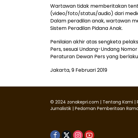
Wartawan tidak memberitakan ten
(video/foto/status/audio) dari media
Dalam peradilan anak, wartawan 
Sistem Peradilan Pidana Anak.
Penilaian akhir atas sengketa pela
Pers, sesuai Undang-Undang Nomor 
Peraturan Dewan Pers yang berlaku
Jakarta, 9 Februari 2019
©
2024
zonakepri.com |
Tentang Kami
|
Jurnalistik
|
Pedoman Pemberitaan Rama