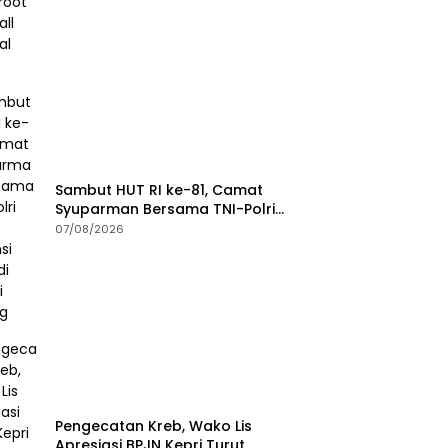
Sambut HUT RI ke-81, Camat
Syuparman Bersama TNI-Polri
dan Instansi Goro di Pantai
07/08/2026
Piwang
Pengecatan Kreb, Wako Lis
Apresiasi BPJN Kepri Turut