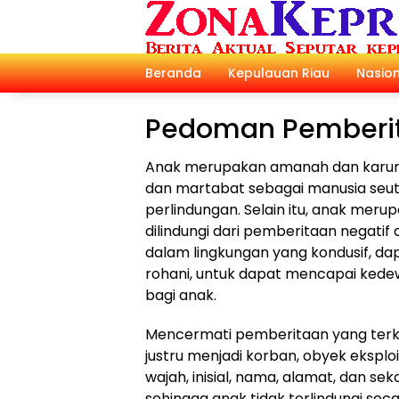
Langsung
ke
konten
Beranda
Kepulauan Riau
Nasion
Pedoman Pemberi
Anak merupakan amanah dan karuni
dan martabat sebagai manusia seu
perlindungan. Selain itu, anak mer
dilindungi dari pemberitaan negati
dalam lingkungan yang kondusif, 
rohani, untuk dapat mencapai kede
bagi anak.
Mencermati pemberitaan yang terkai
justru menjadi korban, obyek eksplo
wajah, inisial, nama, alamat, dan se
sehingga anak tidak terlindungi sec