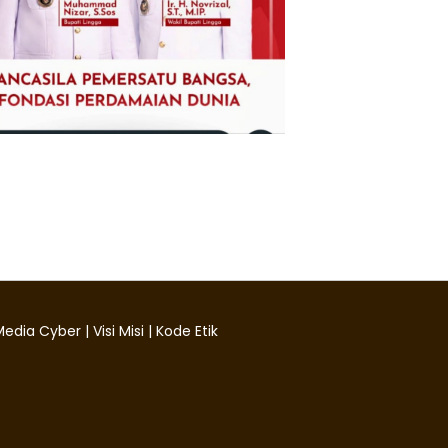
edia Cyber
|
Visi Misi
|
Kode Etik