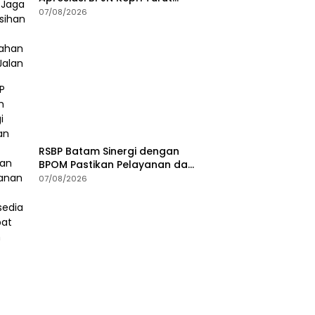
Jaga Kebersihan dan
07/08/2026
Keindahan Ruas Jalan
RSBP Batam Sinergi dengan
BPOM Pastikan Pelayanan dan
Ketersediaan Obat Aman
07/08/2026