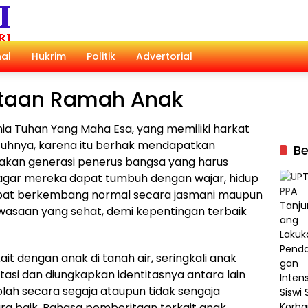
al
Hukrim
Politik
Advertorial
taan Ramah Anak
a Tuhan Yang Maha Esa, yang memiliki harkat
tuhnya, karena itu berhak mendapatkan
Be
upakan generasi penerus bangsa yang harus
f agar mereka dapat tumbuh dengan wajar, hidup
dapat berkembang normal secara jasmani maupun
wasaan yang sehat, demi kepentingan terbaik
t dengan anak di tanah air, seringkali anak
itasi dan diungkapkan identitasnya antara lain
kolah secara segaja ataupun tidak sengaja
ara baik. Bahasa pemberitaan terkait anak