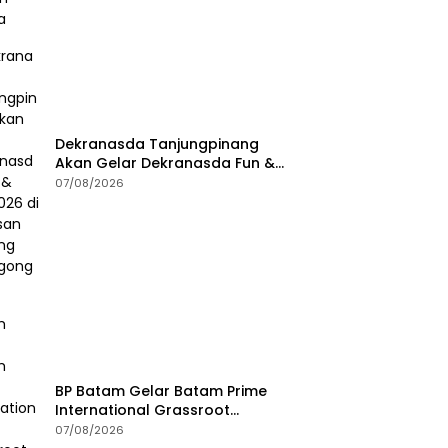
Dekranasda Tanjungpinang
Akan Gelar Dekranasda Fun &
Run 2026 di Kawasan Gedung
07/08/2026
Gonggong
BP Batam Gelar Batam Prime
International Grassroot
Football Festival 2026
07/08/2026