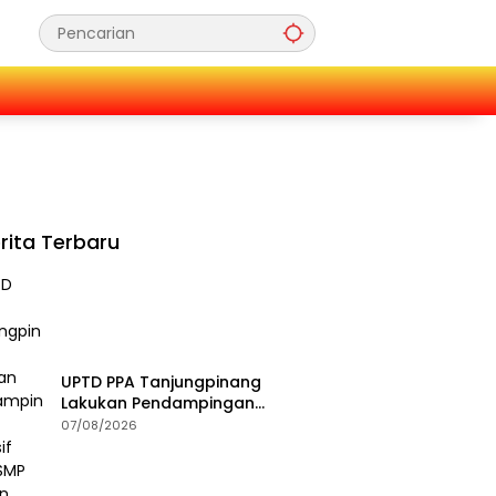
rita Terbaru
UPTD PPA Tanjungpinang
Lakukan Pendampingan
Intensif Siswi SMP Korban
07/08/2026
Asusila