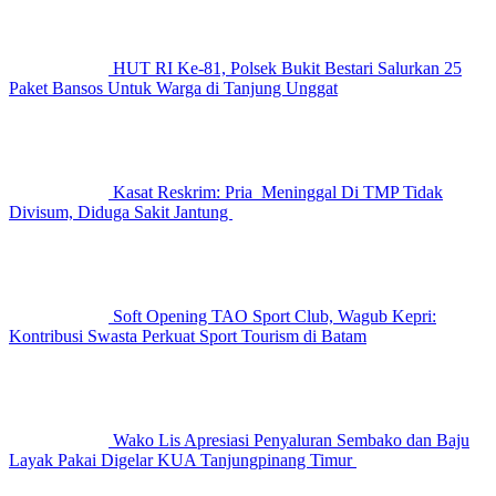
HUT RI Ke-81, Polsek Bukit Bestari Salurkan 25
Paket Bansos Untuk Warga di Tanjung Unggat
Kasat Reskrim: Pria Meninggal Di TMP Tidak
Divisum, Diduga Sakit Jantung
Soft Opening TAO Sport Club, Wagub Kepri:
Kontribusi Swasta Perkuat Sport Tourism di Batam
Wako Lis Apresiasi Penyaluran Sembako dan Baju
Layak Pakai Digelar KUA Tanjungpinang Timur