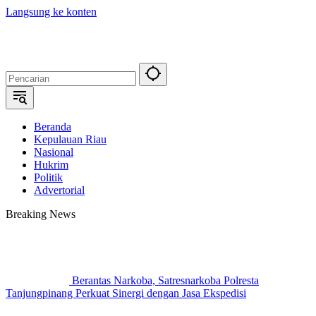
Langsung ke konten
Beranda
Kepulauan Riau
Nasional
Hukrim
Politik
Advertorial
Breaking News
Berantas Narkoba, Satresnarkoba Polresta
Tanjungpinang Perkuat Sinergi dengan Jasa Ekspedisi