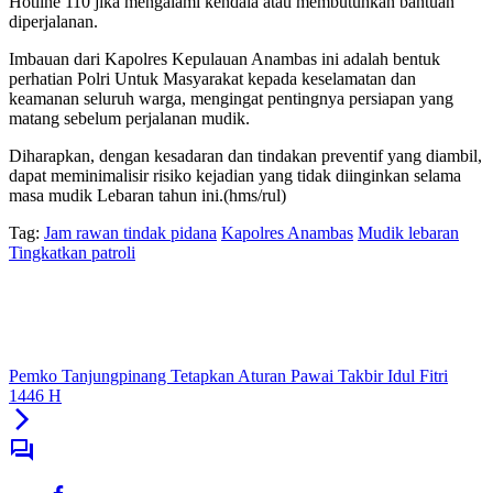
Hotline 110 jika mengalami kendala atau membutuhkan bantuan
diperjalanan.
Imbauan dari Kapolres Kepulauan Anambas ini adalah bentuk
perhatian Polri Untuk Masyarakat kepada keselamatan dan
keamanan seluruh warga, mengingat pentingnya persiapan yang
matang sebelum perjalanan mudik.
Diharapkan, dengan kesadaran dan tindakan preventif yang diambil,
dapat meminimalisir risiko kejadian yang tidak diinginkan selama
masa mudik Lebaran tahun ini.(hms/rul)
Tag:
Jam rawan tindak pidana
Kapolres Anambas
Mudik lebaran
Tingkatkan patroli
Pemko Tanjungpinang Tetapkan Aturan Pawai Takbir Idul Fitri
1446 H