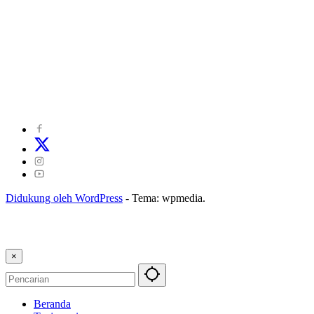
©
2024
zonakepri.com |
Tentang Kami
|
Redaksi
|
Disclaimer
|
Kode Perilaku Perusahaan Pers
|
Pedoman Media Cyber
|
Visi Misi
|
Kode Etik Jurnalistik
|
Pedoman Pemberitaan Ramah Anak
Didukung oleh WordPress
-
Tema: wpmedia.
×
Beranda