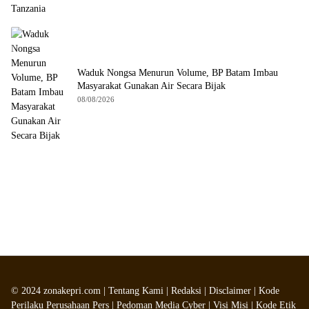
Waduk Nongsa Menurun Volume, BP Batam Imbau
Masyarakat Gunakan Air Secara Bijak
08/08/2026
©
2024
zonakepri.com |
Tentang Kami
|
Redaksi
|
Disclaimer
|
Kode
Perilaku Perusahaan Pers
|
Pedoman Media Cyber
|
Visi Misi
|
Kode Etik