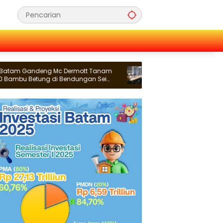
ndeng Mc Dermott Tanam
Penguatan Budaya Literasi, Yaya
tung di Bendungan Sei
Bersama TBM Sayang Anak Kunjun
Batam