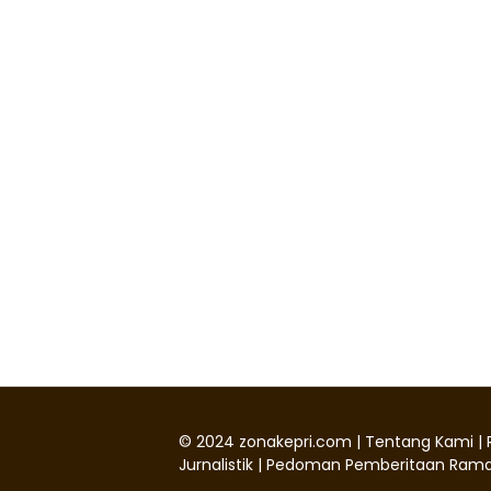
©
2024
zonakepri.com |
Tentang Kami
|
Jurnalistik
|
Pedoman Pemberitaan Rama