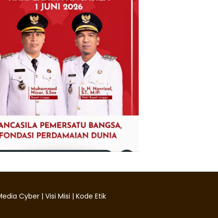
edia Cyber
|
Visi Misi
|
Kode Etik