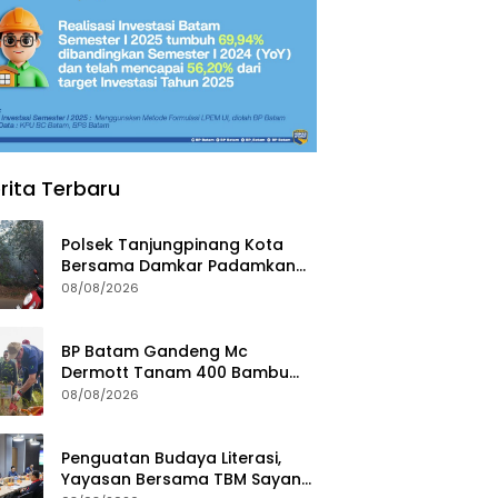
rita Terbaru
Polsek Tanjungpinang Kota
Bersama Damkar Padamkan
Karhutla di Kampung Bugis
08/08/2026
BP Batam Gandeng Mc
Dermott Tanam 400 Bambu
Betung di Bendungan Sei
08/08/2026
Nongsa
Penguatan Budaya Literasi,
Yayasan Bersama TBM Sayang