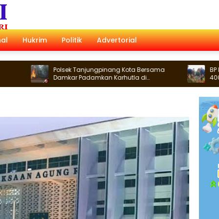
al
Hukrim
Politik
Advertorial
Polsek Tanjungpinang Kota Bersama
BP Batam Ga
Damkar Padamkan Karhutla di
400 Bambu Be
Kampung Bugis
Nongsa