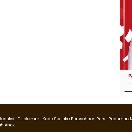
Redaksi
|
Disclaimer
|
Kode Perilaku Perusahaan Pers
|
Pedoman M
h Anak