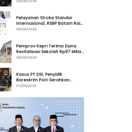
Anak Kunjungi BP Batam
08/08/2026
Pelayanan Stroke Standar
Internasional, RSBP Batam Raih
Diamond Status dari WSO
08/08/2026
Pemprov Kepri Terima Dana
Revitalisasi Sekolah Rp97 Miliar,
Jangkau Wilayah 3T di Kepri
08/08/2026
Kasus PT DSI, Penyidik
Bareskrim Polri Serahkan
Berkas dan Tersangka AS ke
07/08/2026
Kejari Depok