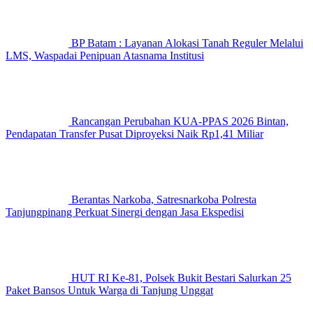
BP Batam : Layanan Alokasi Tanah Reguler Melalui
LMS, Waspadai Penipuan Atasnama Institusi
Rancangan Perubahan KUA-PPAS 2026 Bintan,
Pendapatan Transfer Pusat Diproyeksi Naik Rp1,41 Miliar
Berantas Narkoba, Satresnarkoba Polresta
Tanjungpinang Perkuat Sinergi dengan Jasa Ekspedisi
HUT RI Ke-81, Polsek Bukit Bestari Salurkan 25
Paket Bansos Untuk Warga di Tanjung Unggat