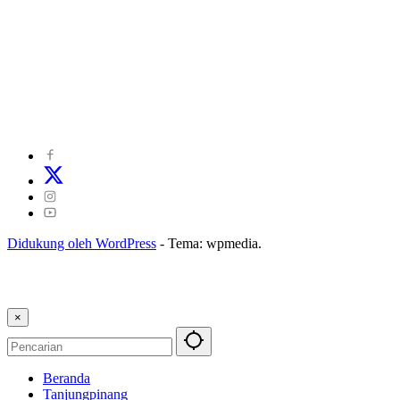
©
2024
zonakepri.com |
Tentang Kami
|
Redaksi
|
Disclaimer
|
Kode Perilaku Perusahaan Pers
|
Pedoman Media Cyber
|
Visi Misi
|
Kode Etik Jurnalistik
|
Pedoman Pemberitaan Ramah Anak
Didukung oleh WordPress
-
Tema: wpmedia.
×
Beranda
Tanjungpinang