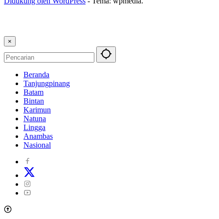
Didukung oleh WordPress
-
Tema: wpmedia.
×
Beranda
Tanjungpinang
Batam
Bintan
Karimun
Natuna
Lingga
Anambas
Nasional