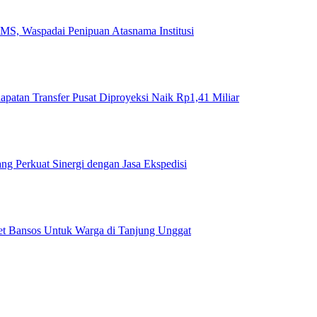
MS, Waspadai Penipuan Atasnama Institusi
tan Transfer Pusat Diproyeksi Naik Rp1,41 Miliar
ng Perkuat Sinergi dengan Jasa Ekspedisi
ket Bansos Untuk Warga di Tanjung Unggat