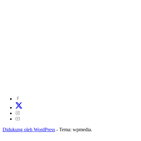
©
2024
zonakepri.com |
Tentang Kami
|
Redaksi
|
Disclaimer
|
Kode Perilaku Perusahaan Pers
|
Pedoman Media Cyber
|
Visi Misi
|
Kode Etik Jurnalistik
|
Pedoman Pemberitaan Ramah Anak
Didukung oleh WordPress
-
Tema: wpmedia.