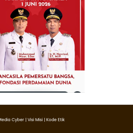
edia Cyber
|
Visi Misi
|
Kode Etik