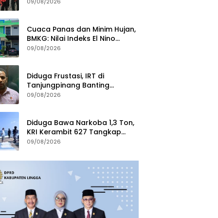
Produk Unggulan Daerah
09/08/2026
Cuaca Panas dan Minim Hujan,
BMKG: Nilai Indeks El Nino
Kategori Sangat Kuat
09/08/2026
Diduga Frustasi, IRT di
Tanjungpinang Banting
Anaknya Sendiri
09/08/2026
Diduga Bawa Narkoba 1,3 Ton,
KRI Kerambit 627 Tangkap
Kapal MV King Sun Bendera
09/08/2026
Tanzania