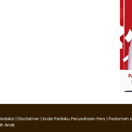
Redaksi
|
Disclaimer
|
Kode Perilaku Perusahaan Pers
|
Pedoman M
h Anak