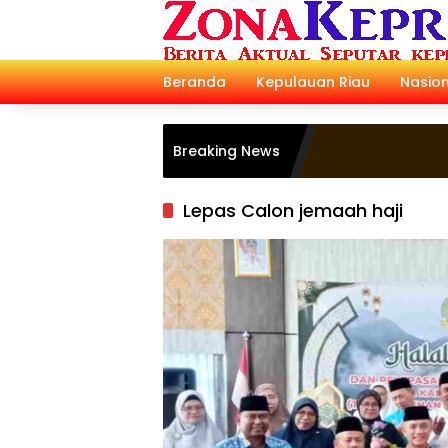
Langsung
ke
konten
Beranda
Kepulauan Riau
Nasion
Breaking News
Lepas Calon jemaah haji