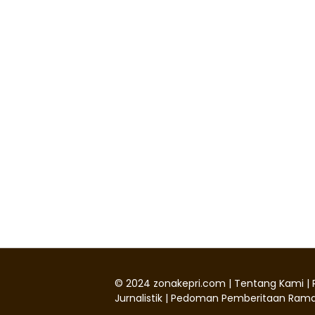
©
2024
zonakepri.com |
Tentang Kami
|
Jurnalistik
|
Pedoman Pemberitaan Rama