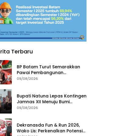
rita Terbaru
BP Batam Turut Semarakkan
Pawai Pembangunan
Meriahkan HUT Ke-81
09/08/2026
Kemerdekaan RI
Bupati Natuna Lepas Kontingen
Jamnas XII Menuju Bumi
Perkemahan Cibubur Jakarta
09/08/2026
Dekranasda Fun & Run 2026,
Wako Lis: Perkenalkan Potensi