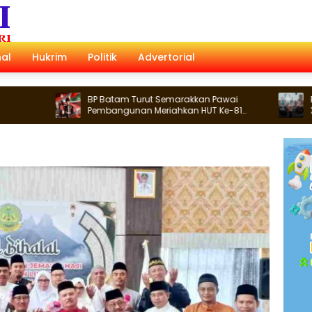
al
Hukrim
Politik
Advertorial
BP Batam Turut Semarakkan Pawai
Bupati Natu
Pembangunan Meriahkan HUT Ke-81
XII Menuju 
Kemerdekaan RI
Jakarta