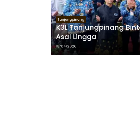
Tanjungpinang
K3L Tanjungpinang Bint
Asal Lingga
18/04/2026