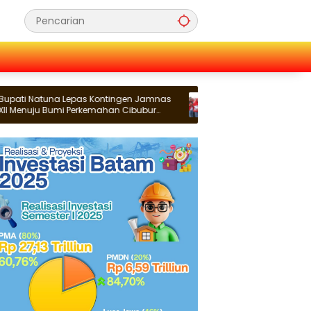
na Lepas Kontingen Jamnas
Dekranasda Fun & Run 2026, Wako
Bumi Perkemahan Cibubur
Perkenalkan Potensi Produk Ungg
Daerah