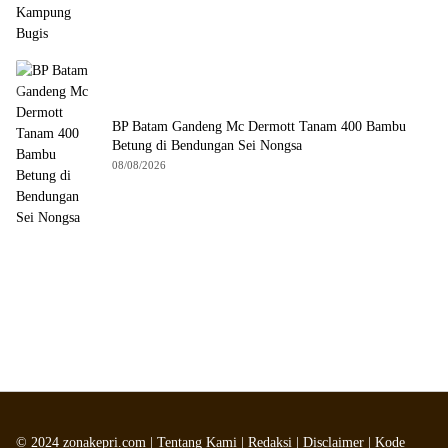
BP Batam Gandeng Mc Dermott Tanam 400 Bambu
Betung di Bendungan Sei Nongsa
08/08/2026
©
2024
zonakepri.com |
Tentang Kami
|
Redaksi
|
Disclaimer
|
Kode