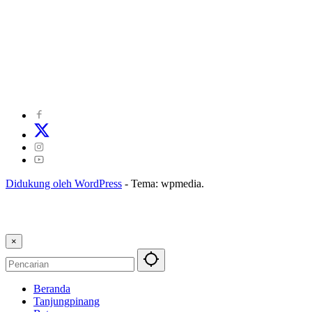
©
2024
zonakepri.com |
Tentang Kami
|
Redaksi
|
Disclaimer
|
Kode Perilaku Perusahaan Pers
|
Pedoman Media Cyber
|
Visi Misi
|
Kode Etik Jurnalistik
|
Pedoman Pemberitaan Ramah Anak
Didukung oleh WordPress
-
Tema: wpmedia.
×
Beranda
Tanjungpinang