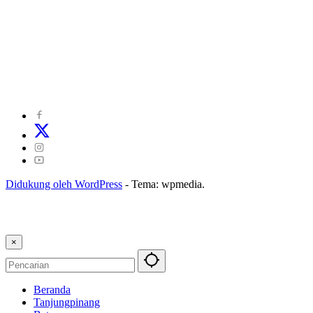
©
2024
zonakepri.com |
Tentang Kami
|
Redaksi
|
Disclaimer
|
Kode Perilaku Perusahaan Pers
|
Pedoman Media Cyber
|
Visi Misi
|
Kode Etik Jurnalistik
|
Pedoman Pemberitaan Ramah Anak
Didukung oleh WordPress
-
Tema: wpmedia.
×
Beranda
Tanjungpinang