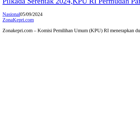
Pilkada Serentak 2024,KPU RI Permudah Part
Nasional
05/09/2024
ZonaKepri.com
Zonakepri.com – Komisi Pemilihan Umum (KPU) RI menerapkan dua k