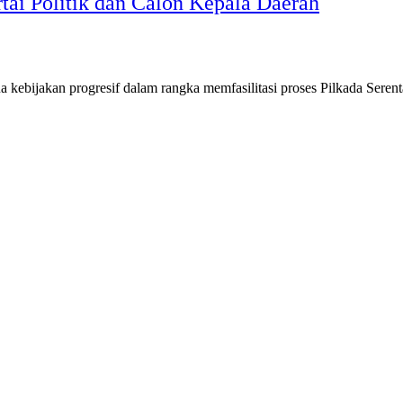
ai Politik dan Calon Kepala Daerah
ebijakan progresif dalam rangka memfasilitasi proses Pilkada Sere