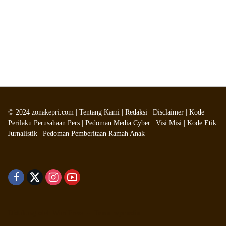
©
2024
zonakepri.com |
Tentang Kami
|
Redaksi
|
Disclaimer
|
Kode
Perilaku Perusahaan Pers
|
Pedoman Media Cyber
|
Visi Misi
|
Kode Etik
Jurnalistik
|
Pedoman Pemberitaan Ramah Anak
Didukung oleh WordPress
-
Tema: wpmedia.