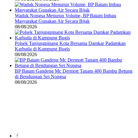
Waduk Nongsa Menurun Volume, BP Batam Imbau
Masyarakat Gunakan Air Secara Bijak
08/08/2026
Polsek Tanjungpinang Kota Bersama Damkar Padamkan
Karhutla di Kampung Bugis
08/08/2026
BP Batam Gandeng Mc Dermott Tanam 400 Bambu Betung
di Bendungan Sei Nongsa
08/08/2026
©
2024
zonakepri.com |
Tentang Kami
|
Redaksi
|
Disclaimer
|
Kode Perilaku Perusahaan Pers
|
Pedoman Media Cyber
|
Visi Misi
|
Kode Etik Jurnalistik
|
Pedoman Pemberitaan Ramah Anak