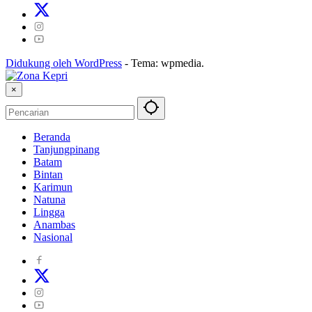
Didukung oleh WordPress
-
Tema: wpmedia.
×
Beranda
Tanjungpinang
Batam
Bintan
Karimun
Natuna
Lingga
Anambas
Nasional