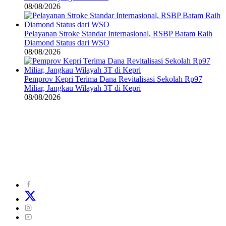
08/08/2026
Pelayanan Stroke Standar Internasional, RSBP Batam Raih
Diamond Status dari WSO
08/08/2026
Pemprov Kepri Terima Dana Revitalisasi Sekolah Rp97
Miliar, Jangkau Wilayah 3T di Kepri
08/08/2026
©
2024
zonakepri.com |
Tentang Kami
|
Redaksi
|
Disclaimer
|
Kode Perilaku Perusahaan Pers
|
Pedoman Media Cyber
|
Visi Misi
|
Kode Etik Jurnalistik
|
Pedoman Pemberitaan Ramah Anak