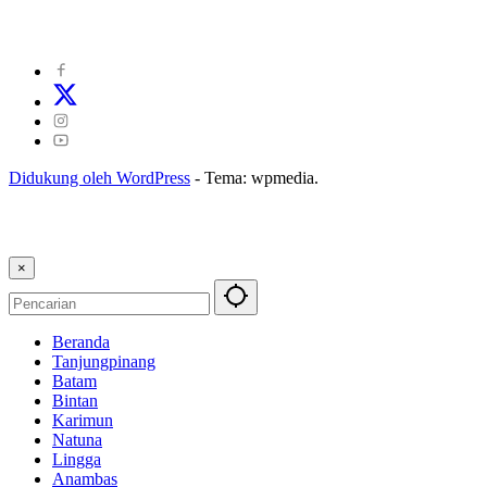
Kode Perilaku Perusahaan Pers
|
Pedoman Media Cyber
|
Visi Misi
|
Kode Etik Jurnalistik
|
Pedoman Pemberitaan Ramah Anak
Didukung oleh WordPress
-
Tema: wpmedia.
×
Beranda
Tanjungpinang
Batam
Bintan
Karimun
Natuna
Lingga
Anambas