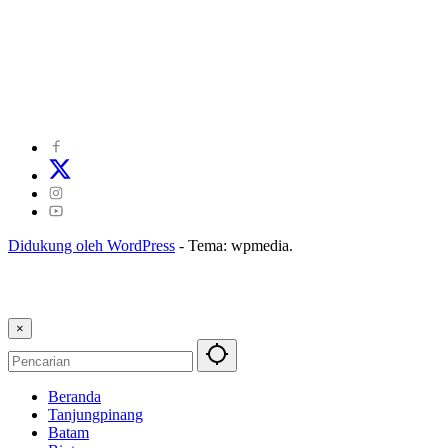
©
2024
zonakepri.com |
Tentang Kami
|
Redaksi
|
Disclaimer
|
Kode Perilaku Perusahaan Pers
|
Pedoman Media Cyber
|
Visi Misi
|
Kode Etik Jurnalistik
|
Pedoman Pemberitaan Ramah Anak
Didukung oleh WordPress
-
Tema: wpmedia.
×
Beranda
Tanjungpinang
Batam