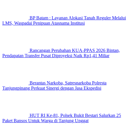
BP Batam : Layanan Alokasi Tanah Reguler Melalui
LMS, Waspadai Penipuan Atasnama Institusi
Rancangan Perubahan KUA-PPAS 2026 Bintan,
Pendapatan Transfer Pusat Diproyeksi Naik Rp1,41 Miliar
Berantas Narkoba, Satresnarkoba Polresta
Tanjungpinang Perkuat Sinergi dengan Jasa Ekspedisi
HUT RI Ke-81, Polsek Bukit Bestari Salurkan 25
Paket Bansos Untuk Warga di Tanjung Unggat