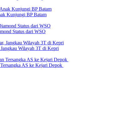
nak Kunjungi BP Batam
iamond Status dari WSO
 Jangkau Wilayah 3T di Kepri
n Tersangka AS ke Kejari Depok
erilaku Perusahaan Pers
|
Pedoman Media Cyber
|
Visi Misi
|
Kode Eti