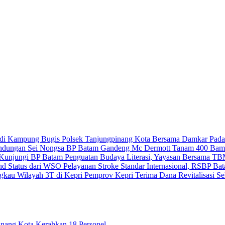
Polsek Tanjungpinang Kota Bersama Damkar Pad
BP Batam Gandeng Mc Dermott Tanam 400 Bamb
Penguatan Budaya Literasi, Yayasan Bersama T
Pelayanan Stroke Standar Internasional, RSBP B
Pemprov Kepri Terima Dana Revitalisasi Se