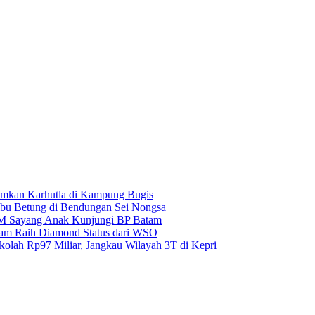
amkan Karhutla di Kampung Bugis
u Betung di Bendungan Sei Nongsa
BM Sayang Anak Kunjungi BP Batam
atam Raih Diamond Status dari WSO
kolah Rp97 Miliar, Jangkau Wilayah 3T di Kepri