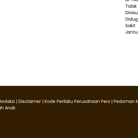
Redaksi
|
Disclaimer
|
Kode Perilaku Perusahaan Pers
|
Pedoman M
h Anak