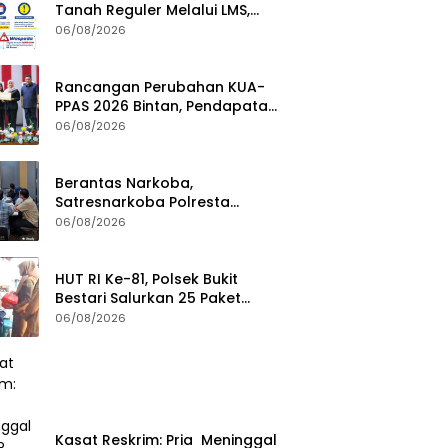
Tanah Reguler Melalui LMS,
Waspadai Penipuan Atasnama
06/08/2026
Institusi
Rancangan Perubahan KUA-
PPAS 2026 Bintan, Pendapatan
Transfer Pusat Diproyeksi Naik
06/08/2026
Rp1,41 Miliar
Berantas Narkoba,
Satresnarkoba Polresta
Tanjungpinang Perkuat Sinergi
06/08/2026
dengan Jasa Ekspedisi
HUT RI Ke-81, Polsek Bukit
Bestari Salurkan 25 Paket
Bansos Untuk Warga di
06/08/2026
Tanjung Unggat
Kasat Reskrim: Pria Meninggal