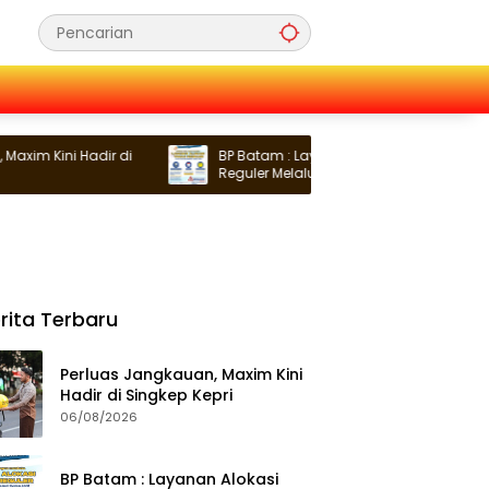
im Kini Hadir di
BP Batam : Layanan Alokasi Tanah
Reguler Melalui LMS, Waspadai Penipuan
Atasnama Institusi
rita Terbaru
Perluas Jangkauan, Maxim Kini
Hadir di Singkep Kepri
06/08/2026
BP Batam : Layanan Alokasi