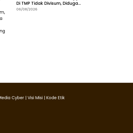
Di TMP Tidak Divisum, Diduga
Sakit Jantung
06/08/2026
edia Cyber
|
Visi Misi
|
Kode Etik