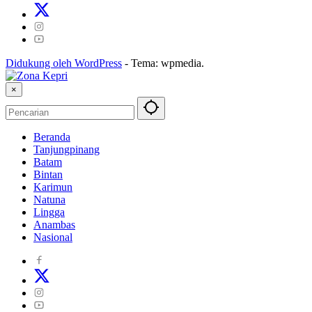
Didukung oleh WordPress
-
Tema: wpmedia.
×
Beranda
Tanjungpinang
Batam
Bintan
Karimun
Natuna
Lingga
Anambas
Nasional