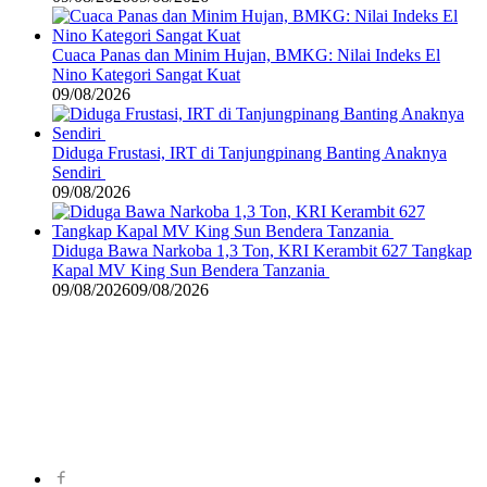
Cuaca Panas dan Minim Hujan, BMKG: Nilai Indeks El
Nino Kategori Sangat Kuat
09/08/2026
Diduga Frustasi, IRT di Tanjungpinang Banting Anaknya
Sendiri
09/08/2026
Diduga Bawa Narkoba 1,3 Ton, KRI Kerambit 627 Tangkap
Kapal MV King Sun Bendera Tanzania
09/08/2026
09/08/2026
©
2024
zonakepri.com |
Tentang Kami
|
Redaksi
|
Disclaimer
|
Kode Perilaku Perusahaan Pers
|
Pedoman Media Cyber
|
Visi Misi
|
Kode Etik Jurnalistik
|
Pedoman Pemberitaan Ramah Anak