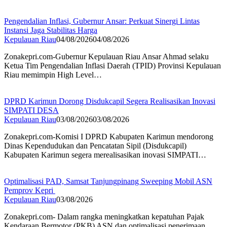
Pengendalian Inflasi, Gubernur Ansar: Perkuat Sinergi Lintas
Instansi Jaga Stabilitas Harga
Kepulauan Riau
04/08/2026
04/08/2026
Zonakepri.com-Gubernur Kepulauan Riau Ansar Ahmad selaku
Ketua Tim Pengendalian Inflasi Daerah (TPID) Provinsi Kepulauan
Riau memimpin High Level…
DPRD Karimun Dorong Disdukcapil Segera Realisasikan Inovasi
SIMPATI DESA
Kepulauan Riau
03/08/2026
03/08/2026
Zonakepri.com-Komisi I DPRD Kabupaten Karimun mendorong
Dinas Kependudukan dan Pencatatan Sipil (Disdukcapil)
Kabupaten Karimun segera merealisasikan inovasi SIMPATI…
Optimalisasi PAD, Samsat Tanjungpinang Sweeping Mobil ASN
Pemprov Kepri
Kepulauan Riau
03/08/2026
Zonakepri.com- Dalam rangka meningkatkan kepatuhan Pajak
Kendaraan Bermotor (PKB) ASN dan optimalisasi penerimaan