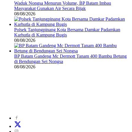
Waduk Nongsa Menurun Volume, BP Batam Imbau
Masyarakat Gunakan Air Secara Bijak
08/08/2026
Polsek Tanjungpinang Kota Bersama Damkar Padamkan
Karhutla di Kampung Bugis
08/08/2026
BP Batam Gandeng Mc Dermott Tanam 400 Bambu Betung
di Bendungan Sei Nongsa
08/08/2026
©
2024
zonakepri.com |
Tentang Kami
|
Redaksi
|
Disclaimer
|
Kode Perilaku Perusahaan Pers
|
Pedoman Media Cyber
|
Visi Misi
|
Kode Etik Jurnalistik
|
Pedoman Pemberitaan Ramah Anak