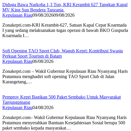
Diduga Bawa Narkoba 1,3 Ton, KRI Kerambit 627 Tangkap Kapal
MV King Sun Bendera Tanzania
Kepulauan Riau
09/08/2026
09/08/2026
Zonakepri.com-KRI Kerambit-627, Satuan Kapal Cepat Koarmada
I yang sedang melaksanakan tugas operasi di bawah BKO Guspurla
Koarmada I…
Soft Opening TAO Sport Club, Wagub Kepri: Kontribusi Swasta
Perkuat Sport Tourism di Batam
Kepulauan Riau
06/08/2026
Zonakepri.com – Wakil Gubernur Kepulauan Riau Nyanyang Haris
Pratamura menghadiri soft opening TAO Sport Club di Jalan
Karangetang,…
Pemprov Kepri Bagikan 500 Paket Sembako Untuk Masyarakat
Tanjungpinang
Kepulauan Riau
04/08/2026
Zonakepri.com– Wakil Gubernur Kepulauan Riau Nyanyang Haris
Pratamura menyerahkan Bantuan Kesejahteraan Sosial berupa 500
paket sembako kepada masyarakat…