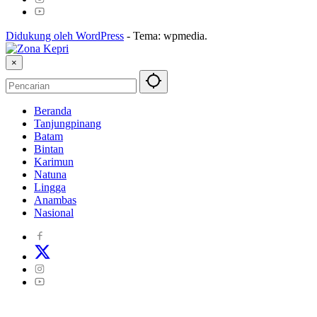
Didukung oleh WordPress
-
Tema: wpmedia.
×
Beranda
Tanjungpinang
Batam
Bintan
Karimun
Natuna
Lingga
Anambas
Nasional