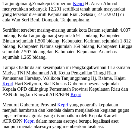
Tanjungpinang,Zonakepri-Gubernur
Kepri
H. Ansar Ahmad
menyerahkan sebanyak 12.291 sertifikat tanah untuk masyarakat
yang tersebar diseluruh Kepulauan Riau, Selasa (14/12/2021) di
aula Wan Seri Beni, Dompak, Tanjungpinang.
Sertifikat tersebut masing-masing untuk kota Batam sejumlah 4.037
bidang, Kota Tanjungpinang sejumlah 911 bidang, Kabupaten
Bintan sejumlah 1.500 bidang, Kabupaten Karimun sejumlah 1.812
bidang, Kabupaten Natuna sejumlah 169 bidang, Kabupaten Lingga
sejumlah 2.597 bidang dan Kabupaten Kepulauan Anambas
sejumlah 1.265 bidang.
Tampak hadir dalam kesempatan ini Pangkogabwilhan I Laksmana
Madya TNI Muhammad Ali, Ketua Pengadilan Tinggi Riau
Panusunan Harahap, Walikota Tanjungpinang Hj. Rahma, Kajati
Kepri
Hari Setiyono, Staf Khusus Gubernur beserta sejumlah
Kepala OPD diLingkup Pemerintah Provinsi Kepulauan Riau dan
ASN di lingkup Kanwil ATR/BPN
Kepri
.
Menurut Gubernur, Provinsi
Kepri
yang geografis kepulauan
menjadi hambatan dan kendala dalam menjalankan kegiatan gugus
tugas reforma agraria yang disampaikan oleh Kepala Kanwil
ATR/BPN
Kepri
dalam menata asetnya berupa legalisasi aset
maupun menata aksesnya yang memberikan fasilitasi.