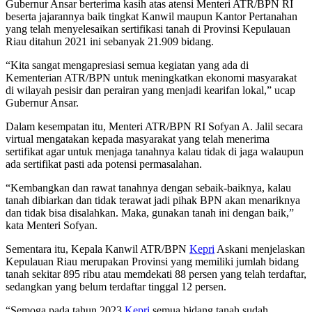
Gubernur Ansar berterima kasih atas atensi Menteri ATR/BPN RI
beserta jajarannya baik tingkat Kanwil maupun Kantor Pertanahan
yang telah menyelesaikan sertifikasi tanah di Provinsi Kepulauan
Riau ditahun 2021 ini sebanyak 21.909 bidang.
“Kita sangat mengapresiasi semua kegiatan yang ada di
Kementerian ATR/BPN untuk meningkatkan ekonomi masyarakat
di wilayah pesisir dan perairan yang menjadi kearifan lokal,” ucap
Gubernur Ansar.
Dalam kesempatan itu, Menteri ATR/BPN RI Sofyan A. Jalil secara
virtual mengatakan kepada masyarakat yang telah menerima
sertifikat agar untuk menjaga tanahnya kalau tidak di jaga walaupun
ada sertifikat pasti ada potensi permasalahan.
“Kembangkan dan rawat tanahnya dengan sebaik-baiknya, kalau
tanah dibiarkan dan tidak terawat jadi pihak BPN akan menariknya
dan tidak bisa disalahkan. Maka, gunakan tanah ini dengan baik,”
kata Menteri Sofyan.
Sementara itu, Kepala Kanwil ATR/BPN
Kepri
Askani menjelaskan
Kepulauan Riau merupakan Provinsi yang memiliki jumlah bidang
tanah sekitar 895 ribu atau memdekati 88 persen yang telah terdaftar,
sedangkan yang belum terdaftar tinggal 12 persen.
“Semoga pada tahun 2023
Kepri
semua bidang tanah sudah