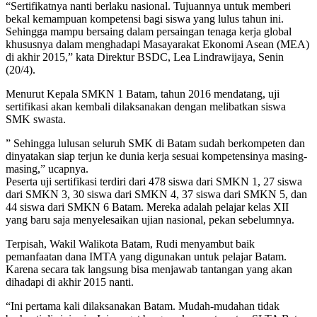
“Sertifikatnya nanti berlaku nasional. Tujuannya untuk memberi
bekal kemampuan kompetensi bagi siswa yang lulus tahun ini.
Sehingga mampu bersaing dalam persaingan tenaga kerja global
khususnya dalam menghadapi Masayarakat Ekonomi Asean (MEA)
di akhir 2015,” kata Direktur BSDC, Lea Lindrawijaya, Senin
(20/4).
Menurut Kepala SMKN 1 Batam, tahun 2016 mendatang, uji
sertifikasi akan kembali dilaksanakan dengan melibatkan siswa
SMK swasta.
” Sehingga lulusan seluruh SMK di Batam sudah berkompeten dan
dinyatakan siap terjun ke dunia kerja sesuai kompetensinya masing-
masing,” ucapnya.
‎Peserta uji sertifikasi terdiri dari 478 siswa dari SMKN 1, 27 siswa
dari SMKN 3, 30 siswa dari SMKN 4, 37 siswa dari SMKN 5, dan
44 siswa dari SMKN 6 Batam. Mereka adalah pelajar kelas XII
yang baru saja menyelesaikan ujian nasional, pekan sebelumnya.
Terpisah, Wakil Walikota Batam, Rudi menyambut baik
pemanfaatan dana IMTA yang digunakan untuk pelajar Batam.
Karena secara tak langsung bisa menjawab tantangan yang akan
dihadapi di akhir 2015 nanti.
“Ini pertama kali dilaksanakan Batam. Mudah-mudahan tidak