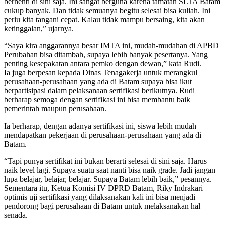
berhenti di sini saja. Ini sangat berguna karena tamatan SLTA Batam
cukup banyak. Dan tidak semuanya begitu selesai bisa kuliah. Ini
perlu kita tangani cepat. Kalau tidak mampu bersaing, kita akan
ketinggalan,” ujarnya.
“Saya kira anggarannya besar IMTA ini, mudah-mudahan di APBD
Perubahan bisa ditambah, supaya lebih banyak pesertanya. Yang
penting kesepakatan antara pemko dengan dewan,” kata Rudi.
Ia juga berpesan kepada Dinas Tenagakerja untuk merangkul
perusahaan-perusahaan yang ada di Batam supaya bisa ikut
berpartisipasi dalam pelaksanaan sertifikasi berikutnya. Rudi
berharap semoga dengan sertifikasi ini bisa membantu baik
pemerintah maupun perusahaan.
Ia berharap, dengan adanya sertifikasi ini, siswa lebih mudah
mendapatkan pekerjaan di perusahaan-perusahaan yang ada di
Batam.
“Tapi punya sertifikat ini bukan berarti selesai di sini saja. Harus
naik level lagi. Supaya suatu saat nanti bisa naik grade. Jadi jangan
lupa belajar, belajar, belajar. Supaya Batam lebih baik,” pesannya.
Sementara itu, Ketua Komisi IV DPRD Batam, Riky Indrakari
optimis uji sertifikasi yang dilaksanakan kali ini bisa menjadi
pendorong bagi perusahaan di Batam untuk melaksanakan hal
senada.