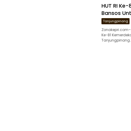
HUT RI Ke-8
Bansos Unt
Tanjungpinang
Zonakepri.com–
Ke-81 Kemerdekaa
Tanjungpinang