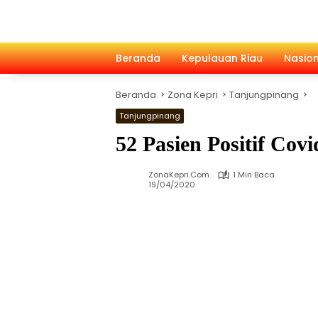
Langsung
ke
konten
Beranda
Kepulauan Riau
Nasion
Beranda
Zona Kepri
Tanjungpinang
Tanjungpinang
52 Pasien Positif Cov
ZonaKepri.com
1 Min Baca
19/04/2020