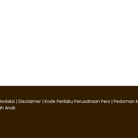
Redaksi
|
Disclaimer
|
Kode Perilaku Perusahaan Pers
|
Pedoman M
h Anak