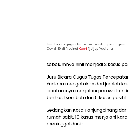
Juru bicara gugus tugas percepatan penangana
Covid-19 di Provinsi
Kepri
Tjetjep Yudiana
sebelumnya nihil menjadi 2 kasus posi
Juru Bicara Gugus Tugas Percepatan
Yudiana mengatakan dari jumlah kasu
diantaranya menjalani perawatan di ru
berhasil sembuh dan 5 kasus positif
Sedangkan Kota Tanjungpinang dari 2
rumah sakit, 10 kasus menjalani kar
meninggal dunia.