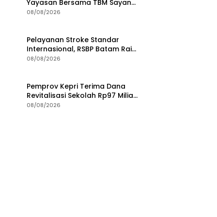
Yayasan Bersama TBM Sayang
Anak Kunjungi BP Batam
08/08/2026
Pelayanan Stroke Standar
Internasional, RSBP Batam Raih
Diamond Status dari WSO
08/08/2026
Pemprov Kepri Terima Dana
Revitalisasi Sekolah Rp97 Miliar,
Jangkau Wilayah 3T di Kepri
08/08/2026