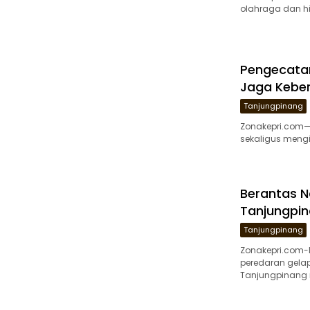
olahraga dan h
Pengecatan
Jaga Keber
Tanjungpinang
Zonakepri.com— 
sekaligus mengi
Berantas N
Tanjungpin
Tanjungpinang
Zonakepri.com
peredaran gelap
Tanjungpinang 