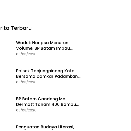
rita Terbaru
Waduk Nongsa Menurun
Volume, BP Batam Imbau
Masyarakat Gunakan Air
08/08/2026
Secara Bijak
Polsek Tanjungpinang Kota
Bersama Damkar Padamkan
Karhutla di Kampung Bugis
08/08/2026
BP Batam Gandeng Mc
Dermott Tanam 400 Bambu
Betung di Bendungan Sei
08/08/2026
Nongsa
Penguatan Budaya Literasi,