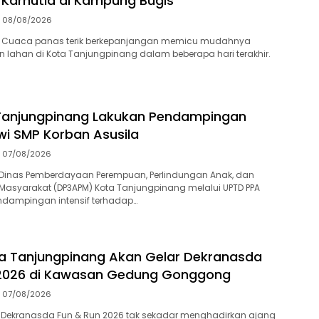
Karhutla di Kampung Bugis
08/08/2026
 Cuaca panas terik berkepanjangan memicu mudahnya
an lahan di Kota Tanjungpinang dalam beberapa hari terakhir.
Tanjungpinang Lakukan Pendampingan
swi SMP Korban Asusila
07/08/2026
Dinas Pemberdayaan Perempuan, Perlindungan Anak, dan
asyarakat (DP3APM) Kota Tanjungpinang melalui UPTD PPA
dampingan intensif terhadap…
a Tanjungpinang Akan Gelar Dekranasda
 2026 di Kawasan Gedung Gonggong
07/08/2026
 Dekranasda Fun & Run 2026 tak sekadar menghadirkan ajang