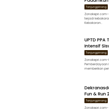
Padamkan 
Tanjungpinang
Zonakepri.com–
terjadi kebakar
Kebakaran…
UPTD PPA 
Intensif Si
Tanjungpinang
Zonakepri.com-
Pemberdayaan M
memberikan pen
Dekranasd
Fun & Run
Tanjungpinang
Zonakepri.com-