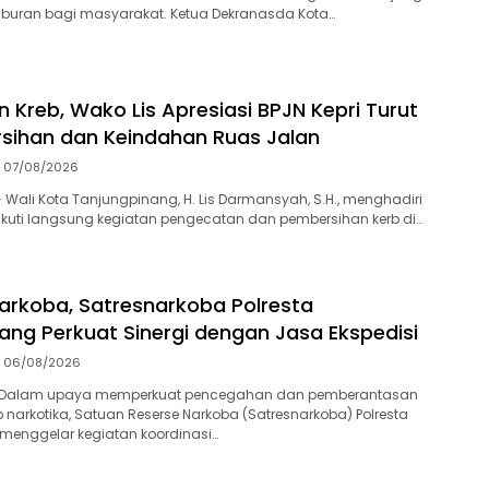
iburan bagi masyarakat. Ketua Dekranasda Kota…
 Kreb, Wako Lis Apresiasi BPJN Kepri Turut
sihan dan Keindahan Ruas Jalan
07/08/2026
Wali Kota Tanjungpinang, H. Lis Darmansyah, S.H., menghadiri
kuti langsung kegiatan pengecatan dan pembersihan kerb di…
arkoba, Satresnarkoba Polresta
ang Perkuat Sinergi dengan Jasa Ekspedisi
06/08/2026
-Dalam upaya memperkuat pencegahan dan pemberantasan
 narkotika, Satuan Reserse Narkoba (Satresnarkoba) Polresta
menggelar kegiatan koordinasi…