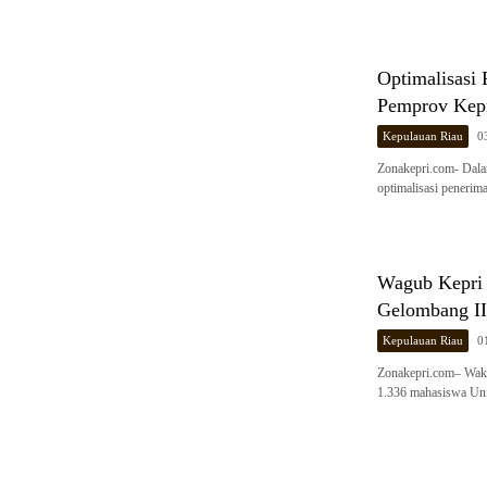
Optimalisasi
Pemprov Kep
Kepulauan Riau
0
Zonakepri.com- Dal
optimalisasi pener
Wagub Kepri
Gelombang II
Kepulauan Riau
0
Zonakepri.com– Waki
1.336 mahasiswa Uni