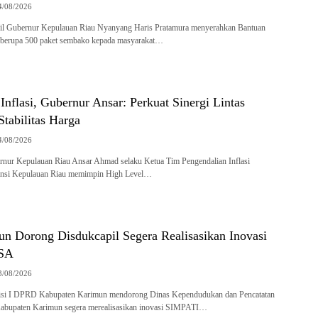
4/08/2026
il Gubernur Kepulauan Riau Nyanyang Haris Pratamura menyerahkan Bantuan
l berupa 500 paket sembako kepada masyarakat…
Inflasi, Gubernur Ansar: Perkuat Sinergi Lintas
Stabilitas Harga
4/08/2026
nur Kepulauan Riau Ansar Ahmad selaku Ketua Tim Pengendalian Inflasi
insi Kepulauan Riau memimpin High Level…
 Dorong Disdukcapil Segera Realisasikan Inovasi
SA
3/08/2026
si I DPRD Kabupaten Karimun mendorong Dinas Kependudukan dan Pencatatan
 Kabupaten Karimun segera merealisasikan inovasi SIMPATI…