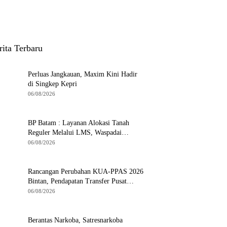
rita Terbaru
Perluas Jangkauan, Maxim Kini Hadir
di Singkep Kepri
06/08/2026
BP Batam : Layanan Alokasi Tanah
Reguler Melalui LMS, Waspadai
Penipuan Atasnama Institusi
06/08/2026
Rancangan Perubahan KUA-PPAS 2026
Bintan, Pendapatan Transfer Pusat
Diproyeksi Naik Rp1,41 Miliar
06/08/2026
Berantas Narkoba, Satresnarkoba