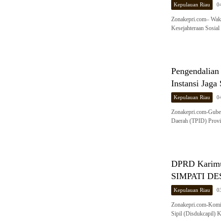
Kepulauan Riau
0
Zonakepri.com– Wak
Kesejahteraan Sosia
Pengendalian 
Instansi Jaga 
Kepulauan Riau
0
Zonakepri.com-Guber
Daerah (TPID) Prov
DPRD Karimun
SIMPATI DE
Kepulauan Riau
0
Zonakepri.com-Komi
Sipil (Disdukcapil)