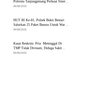
Polresta Tanjungpinang Perkuat Sinergi
dengan Jasa Ekspedisi
06/08/2026
HUT RI Ke-81, Polsek Bukit Bestari
Salurkan 25 Paket Bansos Untuk Warga
di Tanjung Unggat
06/08/2026
Kasat Reskrim: Pria Meninggal Di
TMP Tidak Divisum, Diduga Sakit
Jantung
06/08/2026