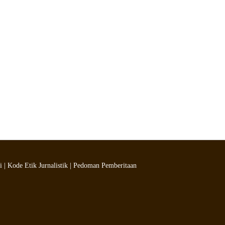
i
|
Kode Etik Jurnalistik
|
Pedoman Pemberitaan