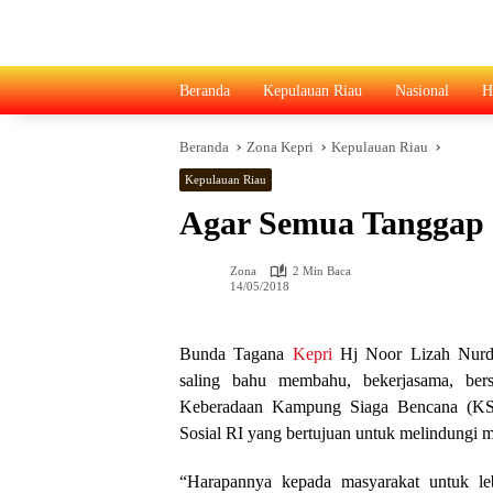
Langsung
ke
konten
Beranda
Kepulauan Riau
Nasional
H
Beranda
Zona Kepri
Kepulauan Riau
Kepulauan Riau
Agar Semua Tanggap
Zona
2 Min Baca
14/05/2018
Bunda Tagana
Kepri
Hj Noor Lizah Nurdi
saling bahu membahu, bekerjasama, bers
Keberadaan Kampung Siaga Bencana (KSB
Sosial RI yang bertujuan untuk melindungi m
“Harapannya kepada masyarakat untuk leb