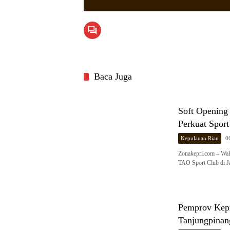
Baca Juga
Soft Opening
Perkuat Spor
Kepulauan Riau
0
Zonakepri.com – Wak
TAO Sport Club di J
Pemprov Kepr
Tanjungpinan