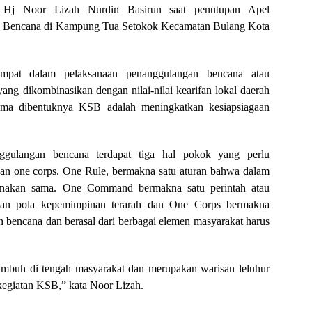
ta Hj Noor Lizah Nurdin Basirun saat penutupan Apel
an Bencana di Kampung Tua Setokok Kecamatan Bulang Kota
tempat dalam pelaksanaan penanggulangan bencana atau
g dikombinasikan dengan nilai-nilai kearifan lokal daerah
ama dibentuknya KSB adalah meningkatkan kesiapsiagaan
gulangan bencana terdapat tiga hal pokok yang perlu
 dan one corps. One Rule, bermakna satu aturan bahwa dalam
unakan sama. One Command bermakna satu perintah atau
an pola kepemimpinan terarah dan One Corps bermakna
n bencana dan berasal dari berbagai elemen masyarakat harus
h tumbuh di tengah masyarakat dan merupakan warisan leluhur
 kegiatan KSB,” kata Noor Lizah.