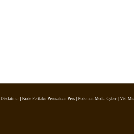
|
Disclaimer
|
Kode Perilaku Perusahaan Pers
|
Pedoman Media Cyber
|
Visi Mis