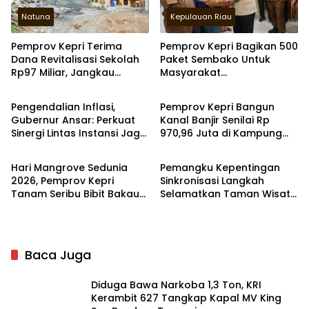
Natuna
Kepulauan Riau
Pemprov Kepri Terima
Pemprov Kepri Bagikan 500
Dana Revitalisasi Sekolah
Paket Sembako Untuk
Rp97 Miliar, Jangkau
Masyarakat
Kepulauan Riau
Kepulauan Riau
Wilayah 3T di Kepri
Tanjungpinang
Pengendalian Inflasi,
Pemprov Kepri Bangun
Gubernur Ansar: Perkuat
Kanal Banjir Senilai Rp
Sinergi Lintas Instansi Jaga
970,96 Juta di Kampung
Kepulauan Riau
Kepulauan Riau
Stabilitas Harga
Purwodadi Bintan Timur
Hari Mangrove Sedunia
Pemangku Kepentingan
2026, Pemprov Kepri
Sinkronisasi Langkah
Tanam Seribu Bibit Bakau
Selamatkan Taman Wisata
di Pesisir Dompak
Perairan di Pulau Bintan
Baca Juga
Diduga Bawa Narkoba 1,3 Ton, KRI
Kerambit 627 Tangkap Kapal MV King