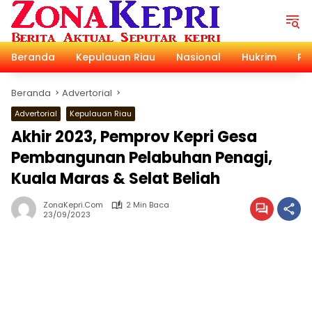
Langsung
ke
konten
Beranda
Kepulauan Riau
Nasional
Hukrim
Pol
Beranda
Advertorial
Advertorial
Kepulauan Riau
Akhir 2023, Pemprov Kepri Gesa
Pembangunan Pelabuhan Penagi,
Kuala Maras & Selat Beliah
ZonaKepri.com
2 Min Baca
23/09/2023