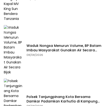
Waduk Nongsa Menurun Volume, BP Batam
Imbau Masyarakat Gunakan Air Secara
Bijak
08/08/2026
Polsek Tanjungpinang Kota Bersama
Damkar Padamkan Karhutla di Kampung
Bugis
08/08/2026