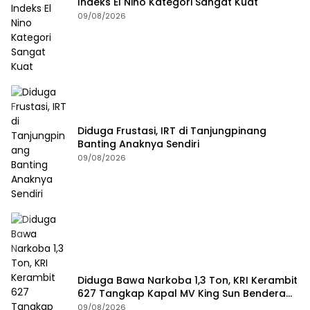
Indeks El Nino Kategori Sangat Kuat
09/08/2026
Diduga Frustasi, IRT di Tanjungpinang
Banting Anaknya Sendiri
09/08/2026
Diduga Bawa Narkoba 1,3 Ton, KRI Kerambit
627 Tangkap Kapal MV King Sun Bendera
Tanzania
09/08/2026