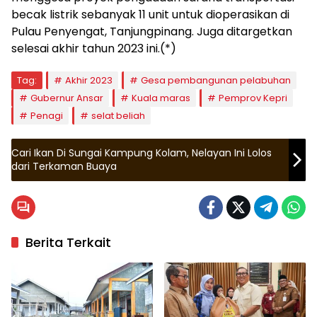
becak listrik sebanyak 11 unit untuk dioperasikan di
Pulau Penyengat, Tanjungpinang. Juga ditargetkan
selesai akhir tahun 2023 ini.(*)
Tag:
Akhir 2023
Gesa pembangunan pelabuhan
Gubernur Ansar
Kuala maras
Pemprov Kepri
Penagi
selat beliah
Cari Ikan Di Sungai Kampung Kolam, Nelayan Ini Lolos
dari Terkaman Buaya
Berita Terkait