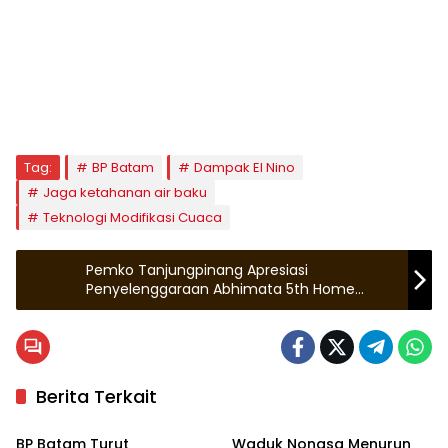
Tag:
BP Batam
Dampak El Nino
Jaga ketahanan air baku
Teknologi Modifikasi Cuaca
Pemko Tanjungpinang Apresiasi
Penyelenggaraan Abhimata 5th Home
Tournament X Abhimata Cup 2026
Berita Terkait
Batam
Batam
BP Batam Turut
Waduk Nongsa Menurun