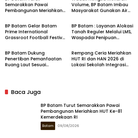
Semarakkan Pawai
Volume, BP Batam Imbau
Pembangunan Meriahkan
Masyarakat Gunakan Air
Batam
Batam
HUT Ke-81 Kemerdekaan RI
Secara Bijak
BP Batam Gelar Batam
BP Batam : Layanan Alokasi
Prime International
Tanah Reguler Melalui LMS,
Grassroot Football Festival
Waspadai Penipuan
Batam
Batam
2026
Atasnama Institusi
BP Batam Dukung
Rempang Ceria Meriahkan
Penertiban Pemanfaatan
HUT RI dan HAN 2026 di
Ruang Laut Sesuai
Lokasi Sekolah Integrasi
Ketentuan Perundang-
Merah Putih
undangan
Baca Juga
BP Batam Turut Semarakkan Pawai
Pembangunan Meriahkan HUT Ke-81
Kemerdekaan RI
Batam
09/08/2026