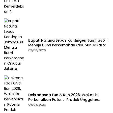
Bupati Natuna Lepas Kontingen Jamnas XII
Menuju Bumi Perkemahan Cibubur Jakarta
09/08/2026
Dekranasda Fun & Run 2026, Wako Lis:
Perkenalkan Potensi Produk Unggulan
Daerah
09/08/2026