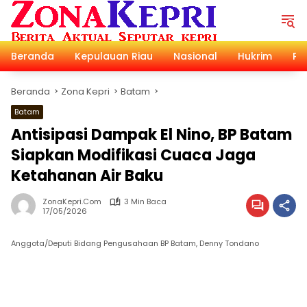
Langsung
ke
konten
Beranda
Kepulauan Riau
Nasional
Hukrim
Pol
Beranda
Zona Kepri
Batam
Batam
Antisipasi Dampak El Nino, BP Batam
Siapkan Modifikasi Cuaca Jaga
Ketahanan Air Baku
ZonaKepri.com
3 Min Baca
17/05/2026
Anggota/Deputi Bidang Pengusahaan BP Batam, Denny Tondano