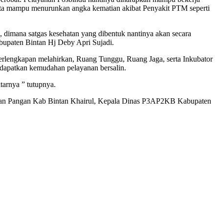
erta mampu menurunkan angka kematian akibat Penyakit PTM seperti
, dimana satgas kesehatan yang dibentuk nantinya akan secara
upaten Bintan Hj Deby Apri Sujadi.
t perlengkapan melahirkan, Ruang Tunggu, Ruang Jaga, serta Inkubator
ndapatkan kemudahan pelayanan bersalin.
tarnya ” tutupnya.
hanan Pangan Kab Bintan Khairul, Kepala Dinas P3AP2KB Kabupaten