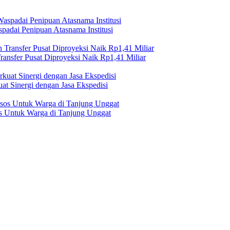
adai Penipuan Atasnama Institusi
nsfer Pusat Diproyeksi Naik Rp1,41 Miliar
at Sinergi dengan Jasa Ekspedisi
os Untuk Warga di Tanjung Unggat
erilaku Perusahaan Pers
|
Pedoman Media Cyber
|
Visi Misi
|
Kode Eti