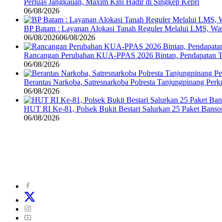
Perluas Jangkauan, Maxim Kini Hadir di Singkep Kepri
06/08/2026
BP Batam : Layanan Alokasi Tanah Reguler Melalui LMS, Wasp
06/08/2026
06/08/2026
Rancangan Perubahan KUA-PPAS 2026 Bintan, Pendapatan Tra
06/08/2026
Berantas Narkoba, Satresnarkoba Polresta Tanjungpinang Perku
06/08/2026
HUT RI Ke-81, Polsek Bukit Bestari Salurkan 25 Paket Bans
06/08/2026
©
2024
zonakepri.com |
Tentang Kami
|
Redaksi
|
Disclaimer
|
Kode P