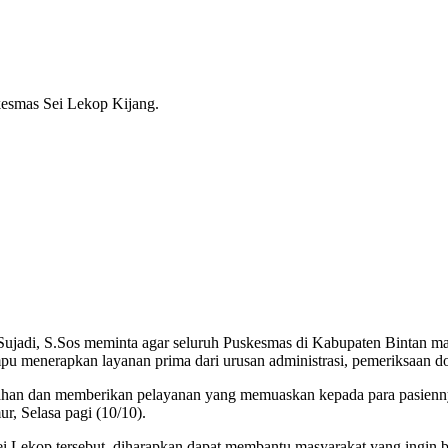
esmas Sei Lekop Kijang.
Sujadi, S.Sos meminta agar seluruh Puskesmas di Kabupaten Bintan m
u menerapkan layanan prima dari urusan administrasi, pemeriksaan do
han dan memberikan pelayanan yang memuaskan kepada para pasienny
, Selasa pagi (10/10).
i Lekop tersebut, diharapkan dapat membantu masyarakat yang ingin 