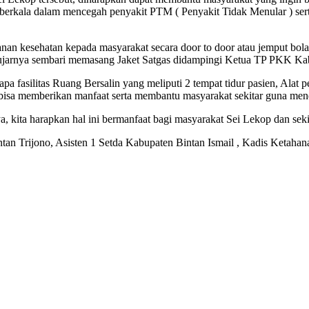
a berkala dalam mencegah penyakit PTM ( Penyakit Tidak Menular ) s
an kesehatan kepada masyarakat secara door to door atau jemput bola
ujarnya sembari memasang Jaket Satgas didampingi Ketua TP PKK Kab
rapa fasilitas Ruang Bersalin yang meliputi 2 tempat tidur pasien, Ala
i bisa memberikan manfaat serta membantu masyarakat sekitar guna me
ya, kita harapkan hal ini bermanfaat bagi masyarakat Sei Lekop dan seki
tan Trijono, Asisten 1 Setda Kabupaten Bintan Ismail , Kadis Keta