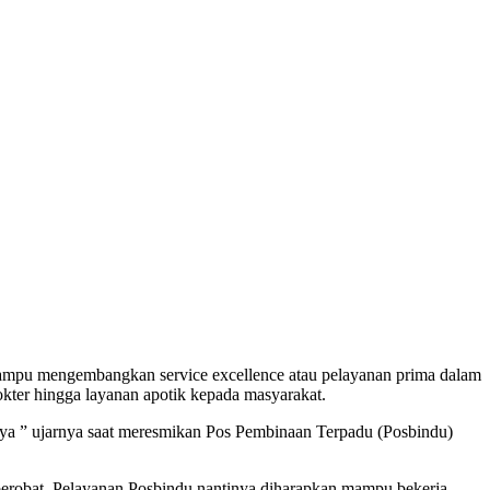
ampu mengembangkan service excellence atau pelayanan prima dalam
kter hingga layanan apotik kepada masyarakat.
a ” ujarnya saat meresmikan Pos Pembinaan Terpadu (Posbindu)
berobat. Pelayanan Posbindu nantinya diharapkan mampu bekerja