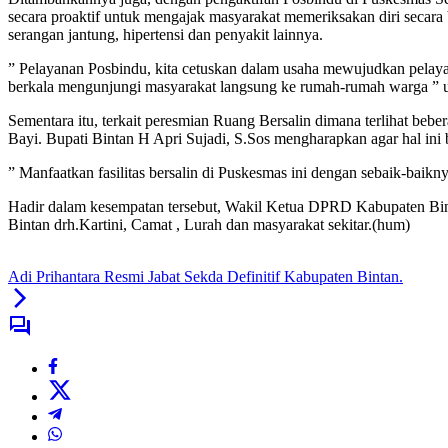
secara proaktif untuk mengajak masyarakat memeriksakan diri secar
serangan jantung, hipertensi dan penyakit lainnya.
” Pelayanan Posbindu, kita cetuskan dalam usaha mewujudkan pelayan
berkala mengunjungi masyarakat langsung ke rumah-rumah warga ” 
Sementara itu, terkait peresmian Ruang Bersalin dimana terlihat bebe
Bayi. Bupati Bintan H Apri Sujadi, S.Sos mengharapkan agar hal in
” Manfaatkan fasilitas bersalin di Puskesmas ini dengan sebaik-baikn
Hadir dalam kesempatan tersebut, Wakil Ketua DPRD Kabupaten Bin
Bintan drh.Kartini, Camat , Lurah dan masyarakat sekitar.(hum)
Adi Prihantara Resmi Jabat Sekda Definitif Kabupaten Bintan.