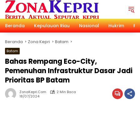
Langsung
ke
konten
Beranda
Kepulauan Riau
Nasional
Hukrim
Pol
Beranda
Zona Kepri
Batam
Batam
Bahas Rempang Eco-City,
Pemenuhan Infrastruktur Dasar Jadi
Prioritas BP Batam
ZonaKepri.com
2 Min Baca
18/07/2024