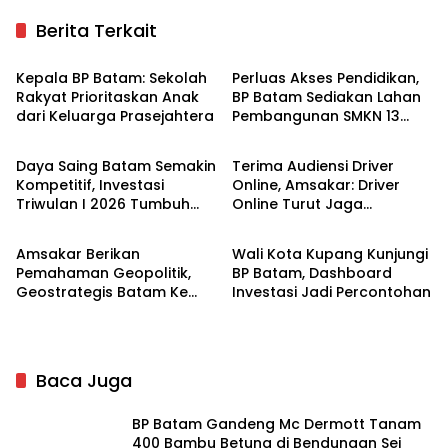
Berita Terkait
Batam
Batam
Kepala BP Batam: Sekolah
Perluas Akses Pendidikan,
Rakyat Prioritaskan Anak
BP Batam Sediakan Lahan
dari Keluarga Prasejahtera
Pembangunan SMKN 13
Batam
Batam
Batam
Daya Saing Batam Semakin
Terima Audiensi Driver
Kompetitif, Investasi
Online, Amsakar: Driver
Triwulan I 2026 Tumbuh
Online Turut Jaga
Batam
Batam
Meroket
Kondusivitas Batam
Amsakar Berikan
Wali Kota Kupang Kunjungi
Pemahaman Geopolitik,
BP Batam, Dashboard
Geostrategis Batam Ke
Investasi Jadi Percontohan
KK-PDP Pasis Seskou
Baca Juga
BP Batam Gandeng Mc Dermott Tanam
400 Bambu Betung di Bendungan Sei