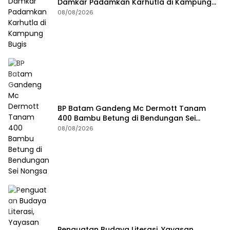
Damkar Padamkan Karhutla di Kampung
Bugis
08/08/2026
BP Batam Gandeng Mc Dermott Tanam
400 Bambu Betung di Bendungan Sei
Nongsa
08/08/2026
Penguatan Budaya Literasi, Yayasan