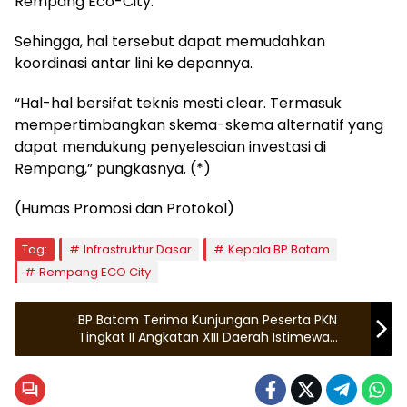
Rempang Eco-City.
Sehingga, hal tersebut dapat memudahkan
koordinasi antar lini ke depannya.
“Hal-hal bersifat teknis mesti clear. Termasuk
mempertimbangkan skema-skema alternatif yang
dapat mendukung penyelesaian investasi di
Rempang,” pungkasnya. (*)
(Humas Promosi dan Protokol)
Tag:
Infrastruktur Dasar
Kepala BP Batam
Rempang ECO City
BP Batam Terima Kunjungan Peserta PKN
Tingkat II Angkatan XIII Daerah Istimewa
Yogyakarta