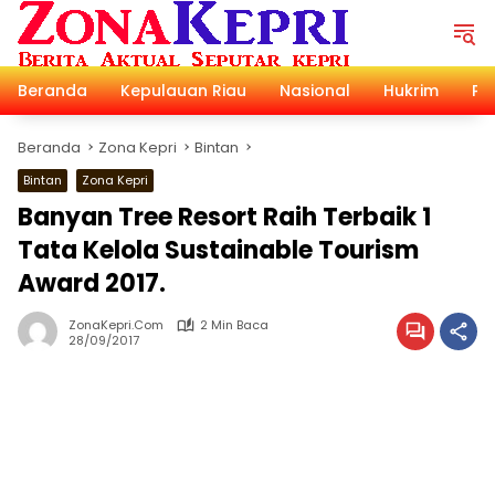
Langsung
ke
konten
Beranda
Kepulauan Riau
Nasional
Hukrim
Pol
Beranda
Zona Kepri
Bintan
Bintan
Zona Kepri
Banyan Tree Resort Raih Terbaik 1
Tata Kelola Sustainable Tourism
Award 2017.
ZonaKepri.com
2 Min Baca
28/09/2017