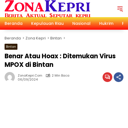
Langsung
ke
konten
Beranda
Kepulauan Riau
Nasional
Hukrim
Pol
Beranda
Zona Kepri
Bintan
Bintan
Benar Atau Hoax : Ditemukan Virus
MPOX di Bintan
ZonaKepri.com
2 Min Baca
06/09/2024