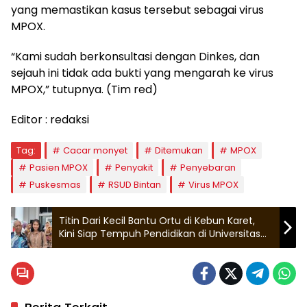
yang memastikan kasus tersebut sebagai virus
MPOX.
“Kami sudah berkonsultasi dengan Dinkes, dan
sejauh ini tidak ada bukti yang mengarah ke virus
MPOX,” tutupnya. (Tim red)
Editor : redaksi
Tag:
Cacar monyet
Ditemukan
MPOX
Pasien MPOX
Penyakit
Penyebaran
Puskesmas
RSUD Bintan
Virus MPOX
Titin Dari Kecil Bantu Ortu di Kebun Karet,
Kini Siap Tempuh Pendidikan di Universitas
Pertamina