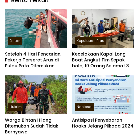
Berita Terkait
Bintan
Kepulauan Riau
Setelah 4 Hari Pencarian,
Kecelakaan Kapal Long
Pekerja Terseret Arus di
Boat Angkut Tim Sepak
Pulau Poto Ditemukan
bola, 10 Orang Selamat 3
Meninggal
Meninggal Dunia
Hukrim
Nasional
Warga Bintan Hilang
Antisipasi Penyebaran
Ditemukan Sudah Tidak
Hoaks Jelang Pilkada 2024
Bernyawa