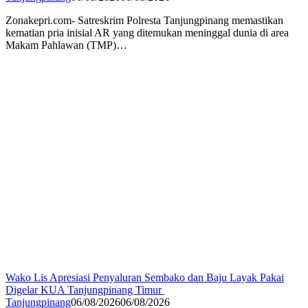
Zonakepri.com- Satreskrim Polresta Tanjungpinang memastikan
kematian pria inisial AR yang ditemukan meninggal dunia di area
Makam Pahlawan (TMP)…
Wako Lis Apresiasi Penyaluran Sembako dan Baju Layak Pakai
Digelar KUA Tanjungpinang Timur
Tanjungpinang
06/08/2026
06/08/2026