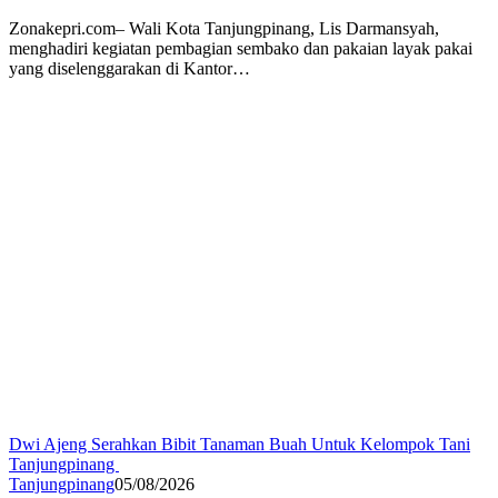
Zonakepri.com– Wali Kota Tanjungpinang, Lis Darmansyah,
menghadiri kegiatan pembagian sembako dan pakaian layak pakai
yang diselenggarakan di Kantor…
Dwi Ajeng Serahkan Bibit Tanaman Buah Untuk Kelompok Tani
Tanjungpinang
Tanjungpinang
05/08/2026