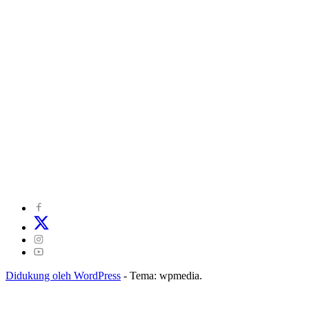
©
2024
zonakepri.com |
Tentang Kami
|
Redaksi
|
Disclaimer
|
Kode Perilaku Perusahaan Pers
|
Pedoman Media Cyber
|
Visi Misi
|
Kode Etik Jurnalistik
|
Pedoman Pemberitaan Ramah Anak
Didukung oleh WordPress
-
Tema: wpmedia.